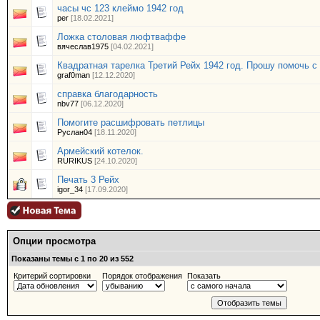
часы чс 123 клеймо 1942 год
per
[18.02.2021]
Ложка столовая люфтваффе
вячеслав1975
[04.02.2021]
Квадратная тарелка Третий Рейх 1942 год. Прошу помочь с
graf0man
[12.12.2020]
справка благодарность
nbv77
[06.12.2020]
Помогите расшифровать петлицы
Руслан04
[18.11.2020]
Армейский котелок.
RURIKUS
[24.10.2020]
Печать 3 Рейх
igor_34
[17.09.2020]
Опции просмотра
Показаны темы с 1 по 20 из 552
Критерий сортировки
Порядок отображения
Показать