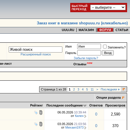
БЫСТРЫЙ
ПЕРЕХОД
Заказ книг в магазине shopuuu.ru (кликабельно)
|
|
|
|
UUU.RU
МАГАЗИН
ФОРУМ
СТАТЬИ
Имя
Запомнить?
Пароль
Расширенный поиск
Забыли пароль?
new
ан-лист
Отзывы
Страница 1 из 28
1
2
3
4
5
11
>
Последняя
»
Опции раздела
Рейтинг
Последнее сообщение
Ответов
Просмотров
06.05.2026
10:39:44
0
2,590
от
Килен
03.05.2026
21:03:56
0
370
от
Михаил1973