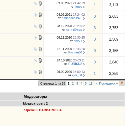
03.03.2021
21:42:39
1
3,113
от
keee
04.02.2021
17:24:02
0
2,653
от
вячеслав1975
28.12.2020
20:29:02
3
3,753
от
schreibicus
06.12.2020
13:30:25
0
2,509
от
nbv77
18.11.2020
19:43:20
0
3,155
от
Руслан04
24.10.2020
20:03:11
0
2,846
от
RURIKUS
25.09.2020
16:00:43
1
3,259
от
igor_34
Страница 1 из 28
1
2
3
4
5
11
>
Последняя
»
Модераторы
Модераторы : 2
espero16
,
BARBAROSSA