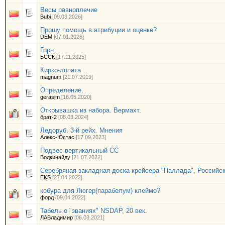
Весы равноплечие
Bubi
[09.03.2026]
Прошу помощь в атрибуции и оценке?
DEM
[07.01.2026]
Горн
БССК
[17.11.2025]
Кирко-лопата
magnum
[21.07.2019]
Определение.
gerasim
[16.05.2020]
Открывашка из набора. Вермахт.
брат-2
[08.03.2024]
Ледоруб. 3-й рейх. Мнения
Алекс-Юстас
[17.09.2023]
Подвес вертикальный СС
Водкинайду
[21.07.2022]
Серебряная закладная доска крейсера "Паллада", Российс
EKS
[27.04.2022]
кобура для Люгер(парабелум) клеймо?
форд
[09.04.2022]
Табель о "званиях" NSDAP, 20 век.
ЛАВладимир
[06.03.2021]