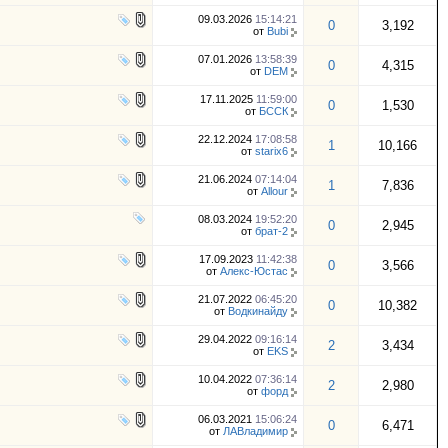
09.03.2026
15:14:21
0
3,192
от
Bubi
07.01.2026
13:58:39
0
4,315
от
DEM
17.11.2025
11:59:00
0
1,530
от
БССК
22.12.2024
17:08:58
1
10,166
от
starix6
21.06.2024
07:14:04
1
7,836
от
Allour
08.03.2024
19:52:20
0
2,945
от
брат-2
17.09.2023
11:42:38
0
3,566
от
Алекс-Юстас
21.07.2022
06:45:20
0
10,382
от
Водкинайду
29.04.2022
09:16:14
2
3,434
от
EKS
10.04.2022
07:36:14
2
2,980
от
форд
06.03.2021
15:06:24
0
6,471
от
ЛАВладимир