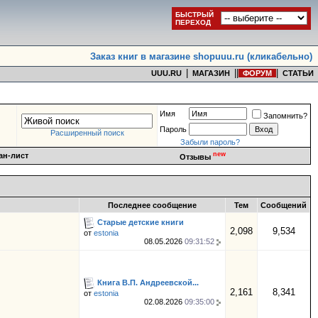
БЫСТРЫЙ
ПЕРЕХОД
Заказ книг в магазине shopuuu.ru (кликабельно)
|
|
|
|
UUU.RU
МАГАЗИН
ФОРУМ
СТАТЬИ
Имя
Запомнить?
Пароль
Расширенный поиск
Забыли пароль?
new
ан-лист
Отзывы
Последнее сообщение
Тем
Сообщений
Cтарые детские книги
2,098
9,534
от
estonia
08.05.2026
09:31:52
Книга В.П. Андреевской...
2,161
8,341
от
estonia
02.08.2026
09:35:00