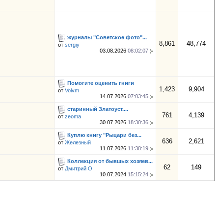
журналы "Советское фото"...
8,861
48,774
от
sergiy
03.08.2026
08:02:07
Помогите оценить гниги
1,423
9,904
от
Volvm
14.07.2026
07:03:45
старинный Златоуст....
761
4,139
от
zeoma
30.07.2026
18:30:36
Куплю книгу "Рыцари без...
636
2,621
от
Железный
11.07.2026
11:38:19
Коллекция от бывшых хозяев...
62
149
от
Дмитрий О
10.07.2024
15:15:24