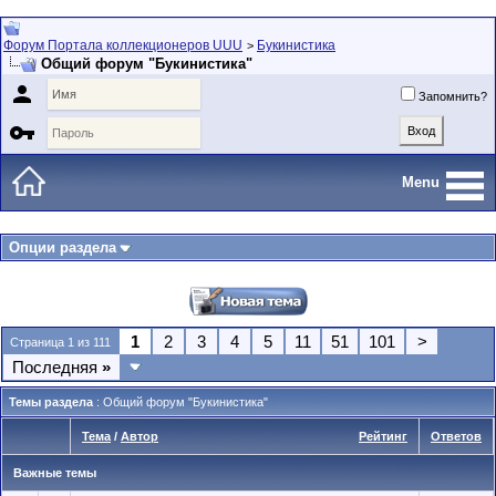
Форум Портала коллекционеров UUU
Букинистика
>
Общий форум "Букинистика"

Запомнить?

Menu
Опции раздела
1
2
3
4
5
11
51
101
>
Страница 1 из 111
Последняя
»
Темы раздела
: Общий форум "Букинистика"
Тема
/
Автор
Рейтинг
Ответов
Важные темы