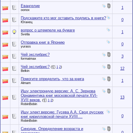
Евангелие
1
oonox
Подскажите кто мог оставить подпись в книге?
0
Юганец
вопрос о штемпеле на бумаге
1
Svetla
Отправка книг в Японию
0
yurass
Чей экслибрис?
3
formatmax
Чей экслибрис?
(
1
2
)
12
Belkin
Помогите определить, что за книга
1
Almam
Ищу электронную версию: А. С. Зернова
Орнаментика книг московской печати XVI-
13
XVII веков.
(
1
2
)
RobinBobin
Ищу элект.версию: Гусева А.А. Свод русских
0
книг кирилловской печати XVIII....
RobinBobin
Синодик. Определение возраста и
0