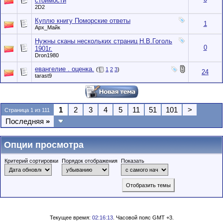
стоимости
2D2
Куплю книгу Поморские ответы
1
Арх_Майк
Нужны сканы нескольких страниц Н.В.Гоголь
0
1901г.
Dron1980
евангелие . оценка.
(
1
2
3
)
24
tarast9
1
2
3
4
5
11
51
101
>
Страница 1 из 111
Последняя
»
Опции просмотра
Критерий сортировки
Порядок отображения
Показать
Текущее время:
02:16:13
. Часовой пояс GMT +3.