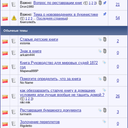
Важно:
Вопрос по реставрации книг
(
1
2
3
)
21
Dron1980
Важно:
Тема о нововведениях в букинистике
54
(
1
2
3
...
Последняя страница
)
Книголюбъ
Обычные темы
Cтарые детские книги
2
estonia
Знак в книге
0
arkaim444
Книга Руководство для мировых судей 1872
0
год
Марина888Р
Помогите определить, что за книга
0
No Name
как обеззаразить старую книгу в домашних
условиях или лучше вообще не тащить домой ?
26
(
1
2
3
)
niki mik
Реставрация бумажного документа
3
turmarin
Золочение переплетов
0
Rigoletto