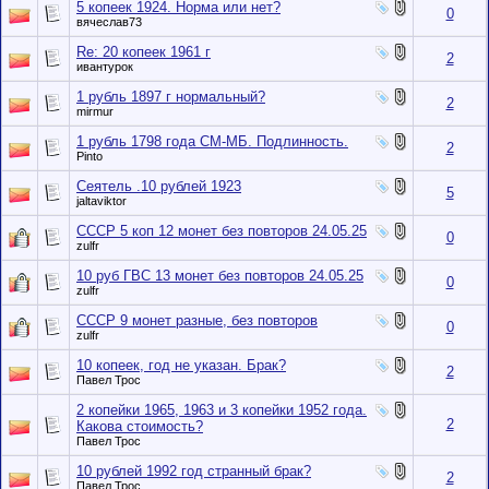
5 копеек 1924. Норма или нет?
0
вячеслав73
Re: 20 копеек 1961 г
2
ивантурок
1 рубль 1897 г нормальный?
2
mirmur
1 рубль 1798 года СМ-МБ. Подлинность.
2
Pinto
Сеятель .10 рублей 1923
5
jaltaviktor
СССР 5 коп 12 монет без повторов 24.05.25
0
zulfr
10 руб ГВС 13 монет без повторов 24.05.25
0
zulfr
СССР 9 монет разные, без повторов
0
zulfr
10 копеек, год не указан. Брак?
2
Павел Трос
2 копейки 1965, 1963 и 3 копейки 1952 года.
2
Какова стоимость?
Павел Трос
10 рублей 1992 год странный брак?
2
Павел Трос