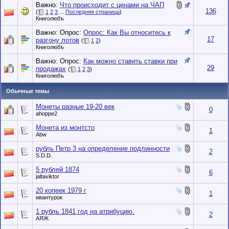
Важно:
Что происходит с ценами на ЧАП
136
(
1
2
3
...
Последняя страница
)
Книголюбъ
Важно: Опрос:
Опрос: Как Вы относитесь к
17
разгону лотов
(
1
2
)
Книголюбъ
Важно: Опрос:
Как можно ставить ставки при
29
продажах
(
1
2
3
)
Книголюбъ
Обычные темы
Монеты разные 19-20 век
0
ahoppe2
Монета из монтсто
1
Abw
рубль Петр 3 на определение подлинности
2
S.D.D.
5 рублей 1874
6
jaltaviktor
20 копеек 1979 г
1
ивантурок
1 рубль 1841 год на атрибуцию.
2
АЯЖ