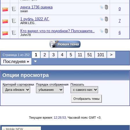
денга 1736 оценка
0
swan
1 рубль 1922 АГ.
7
ARM.LEG.
Кто видел что-то подобное? Полскажите..
6
John78
1
2
3
4
5
11
51
101
>
Страница 1 из 252
Последняя
»
Опции просмотра
Критерий сортировки
Порядок отображения
Показать
Текущее время:
12:26:53
. Часовой пояс GMT +3.