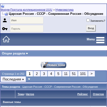
Форум Портала коллекционеров UUU
Нумизматика
>
Царская Россия - СССР - Современная Россия : Обсуждение

Запомнить?

Menu
Опции раздела
1
2
3
4
5
11
51
101
>
Страница 1 из 252
Последняя
»
Темы раздела
: Царская Россия - СССР - Современная Россия : Обсуждение
Тема
/
Автор
Рейтинг
Ответов
Важные темы