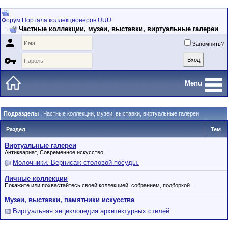
Форум Портала коллекционеров UUU
Частные коллекции, музеи, выставки, виртуальные галереи

Запомнить?

Menu
Подразделы
: Частные коллекции, музеи, выставки, виртуальные галереи
Раздел
Тем
Виртуальные галереи
Антиквариат, Современное искусство
Молочники. Вернисаж столовой посуды.
Личные коллекции
Покажите или похвастайтесь своей коллекцией, собранием, подборкой...
Музеи, выставки, памятники искусства
Виртуальная энциклопедия архитектурных стилей