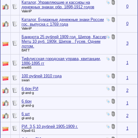
Каталог, Управляющие и кассиры на
0
денежных знаках обр. 1898-1912 годов
ValeriP
Каталог. Бумажные денежные знаки России
0
гос. выпуска с 1769 года
ValeriP
Банкнота 25 рублей 1909 год. Шипов, Кассир
Метц 10 руб. 1909г. Шипов . Гусев. Одним
3
лотом.
BATT
Тифлисская городская управа, квитанции,
1
1886-1895 гг
enei65
100 рублей 1910 года
1
swan
6 бон РИ
2
gl-and-g
6 бон
1
gl-and-g
6 шт
2
gl-and-g
РИ. 3,5,10 рублей 1905-1909 г.
1
Юрий 61