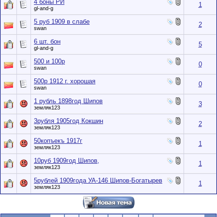
4 боны РИ
1
gl-and-g
5 руб 1909 в слабе
2
swan
6 шт. бон
5
gl-and-g
500 и 100р
0
swan
500р 1912 г. хорошая
0
swan
1 рубль 1898год Шипов
3
земляк123
3рубля 1905год Кокшин
2
земляк123
50копъекъ 1917г
1
земляк123
10руб 1909год Шипов,
1
земляк123
5рублей 1909года УА-146 Шипов-Богатырев
1
земляк123