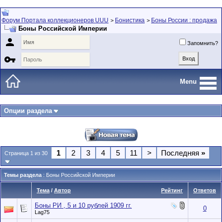
Форум Портала коллекционеров UUU
Бонистика
Боны России : продажа
>
>
Боны Российской Империи

Запомнить?

Menu
Опции раздела
1
2
3
4
5
11
>
Последняя
»
Страница 1 из 30
Темы раздела
: Боны Российской Империи
Тема
/
Автор
Рейтинг
Ответов
Боны РИ , 5 и 10 рублей 1909 гг.
0
Lag75