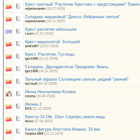
Крест киотный "Распятие Христово с предстоящими" 5эмале
норильчанин
[18.12.2025]
Складень вершковый "Деисус.Избранные святые"
норильчанин
[18.12.2025]
Крест распятие небольшое
Leom
[21.07.2026]
Крест меднолитой. Большой.
andreii67
[13.07.2026]
Крест. Распятие. Гуслицы.
igor1968
[21.02.2026]
Складень. Двунадесятые Праздники.Эмаль.
igor1968
[16.11.2025]
Тельный образок Соловецкие святые, редкий "ранний"
мутный
[15.05.2026]
Икона Неопалимая Купина
zeoma
[26.06.2026]
Иконка 2
EKS
[31.12.2025]
Кресты 14-19в .10шт Серебро,эмали,медь
lasso
[27.06.2021]
Канун.фигура Апостола Иоанна, 19 век
Галина М68
[12.12.2024]