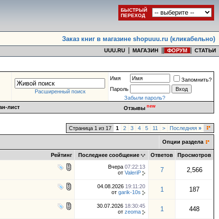
БЫСТРЫЙ
ПЕРЕХОД
Заказ книг в магазине shopuuu.ru (кликабельно)
|
|
|
|
UUU.RU
МАГАЗИН
ФОРУМ
СТАТЬИ
Имя
Запомнить?
Пароль
Расширенный поиск
Забыли пароль?
new
ан-лист
Отзывы
Страница 1 из 17
1
2
3
4
5
11
>
Последняя
»
Опции раздела
Рейтинг
Последнее сообщение
Ответов
Просмотров
Вчера
07:22:13
7
2,566
от
ValeriP
04.08.2026
19:11:20
1
187
от
garik-10s
30.07.2026
18:30:45
1
448
от
zeoma