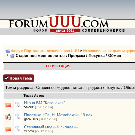
Форум Портала коллекционеров UUU
>
Иконопись и предметы церк
Старинное медное литье : Продажа / Покупка / Обмен
РЕГИСТРАЦИЯ
Темы раздела
: Старинное медное литье : Продажа / Покупка / Обме
Тема
/
Автор
Икона БМ "Казанская"
ValeriP
[13.07.2024]
Пластика «Св. Н. Можайский» 19 век
garik-10s
[04.07.2026]
Старинный медный складень
zeoma
[27.12.2025]