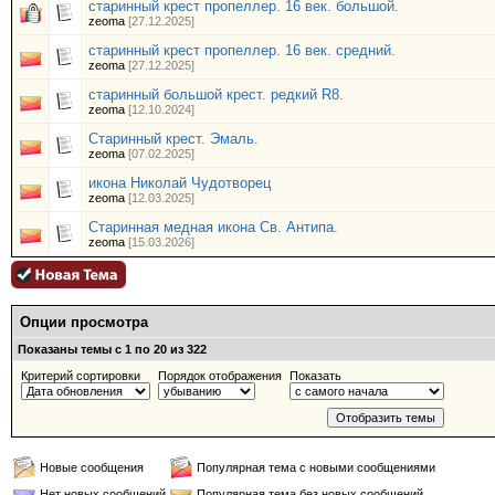
старинный крест пропеллер. 16 век. большой.
zeoma
[27.12.2025]
старинный крест пропеллер. 16 век. средний.
zeoma
[27.12.2025]
старинный большой крест. редкий R8.
zeoma
[12.10.2024]
Старинный крест. Эмаль.
zeoma
[07.02.2025]
икона Николай Чудотворец
zeoma
[12.03.2025]
Старинная медная икона Св. Антипа.
zeoma
[15.03.2026]
Опции просмотра
Показаны темы с 1 по 20 из 322
Критерий сортировки
Порядок отображения
Показать
Новые сообщения
Популярная тема с новыми сообщениями
Нет новых сообщений
Популярная тема без новых сообщений