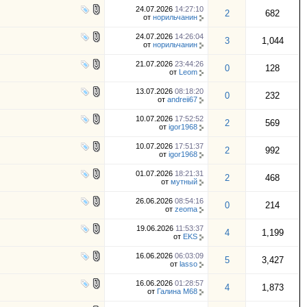
24.07.2026
14:27:10
2
682
от
норильчанин
24.07.2026
14:26:04
3
1,044
от
норильчанин
21.07.2026
23:44:26
0
128
от
Leom
13.07.2026
08:18:20
0
232
от
andreii67
10.07.2026
17:52:52
2
569
от
igor1968
10.07.2026
17:51:37
2
992
от
igor1968
01.07.2026
18:21:31
2
468
от
мутный
26.06.2026
08:54:16
0
214
от
zeoma
19.06.2026
11:53:37
4
1,199
от
EKS
16.06.2026
06:03:09
5
3,427
от
lasso
16.06.2026
01:28:57
4
1,873
от
Галина М68