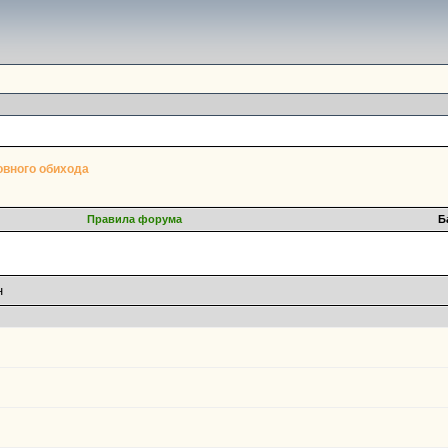
овного обихода
Правила форума
Б
н