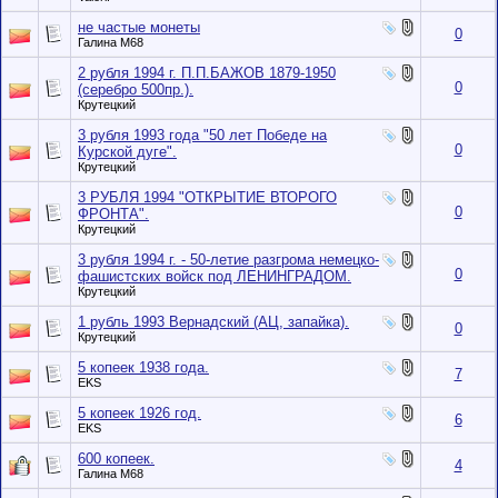
не частые монеты
0
Галина М68
2 рубля 1994 г. П.П.БАЖОВ 1879-1950
0
(серебро 500пр.).
Крутецкий
3 рубля 1993 года "50 лет Победе на
0
Курской дуге".
Крутецкий
3 РУБЛЯ 1994 "ОТКРЫТИЕ ВТОРОГО
0
ФРОНТА".
Крутецкий
3 рубля 1994 г. - 50-летие разгрома немецко-
0
фашистских войск под ЛЕНИНГРАДОМ.
Крутецкий
1 рубль 1993 Вернадский (АЦ, запайка).
0
Крутецкий
5 копеек 1938 года.
7
EKS
5 копеек 1926 год.
6
EKS
600 копеек.
4
Галина М68