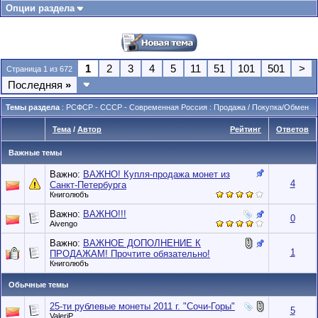
Опции раздела
1
2
3
4
5
11
51
101
501
>
Страница 1 из 672
Последняя
»
Темы раздела
: РСФСР - СССР - Современная Россия : Продажа / Покупка/Обмен
Тема
/
Автор
Рейтинг
Ответов
Важные темы
Важно:
ВАЖНО! Купля-продажа монет из
4
Санкт-Петербурга
Книголюбъ
Важно:
ВАЖНО!!!
0
Aivengo
Важно:
ВАЖНОЕ ДОПОЛНЕНИЕ К
1
ПРОДАЖАМ! Прочтите обязательно!
Книголюбъ
Обычные темы
25-ти рублевые монеты 2011 г. "Сочи-Горы"
5
ValeriP