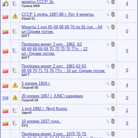
монеты СССР. 2к.
4
Галина М68
СССР 1 рубль 1987-88 г. Лот 4 монеты.
0
Юрий 61
Монеты 1 коп.65,69,68,69,70 по 91 год. - 64
0
шт.Одним лотом.
BATT
Подборка монет 2 коп.. 1962, 63,
68,69,69,69,69,70,70,70,70,77гг. - 12
0
шт..Одним лотом.
BATT
Подборка монет 2 коп.. 1961,62,63,
0
68,69,70,71,73,76,77гг. - 10 шт..Одним лотом.
BATT
5 копеек 1924 г.
4
Георгий 68
20 копеек 1957 г. (UNC) разновид
0
Георгий 68
1 руб 1992 г. Якуб Колос
2
ValeriP
10 копеек 1937 года .
0
EKS
Подборка монет 3 коп.. 1970,70,70,