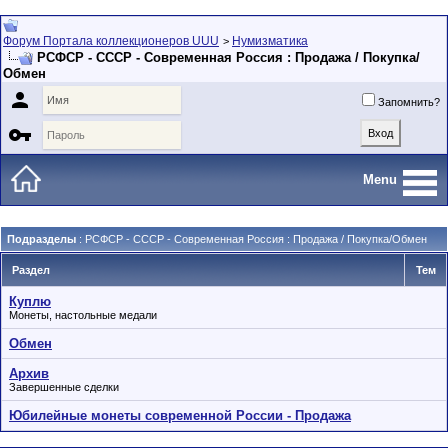
Форум Портала коллекционеров UUU
Нумизматика
>
РСФСР - СССР - Современная Россия : Продажа / Покупка/
Обмен

Запомнить?

Menu
Подразделы
: РСФСР - СССР - Современная Россия : Продажа / Покупка/Обмен
Раздел
Тем
Куплю
Монеты, настольные медали
Обмен
Архив
Завершенные сделки
Юбилейные монеты современной России - Продажа