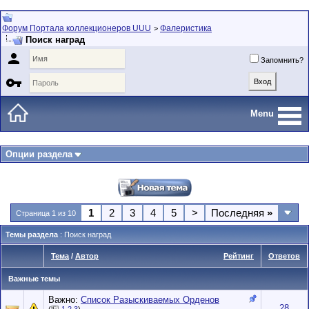
Форум Портала коллекционеров UUU
Фалеристика
>
Поиск наград

Запомнить?

Menu
Опции раздела
1
2
3
4
5
>
Последняя
»
Страница 1 из 10
Темы раздела
: Поиск наград
Тема
/
Автор
Рейтинг
Ответов
Важные темы
Важно:
Список Разыскиваемых Орденов
28