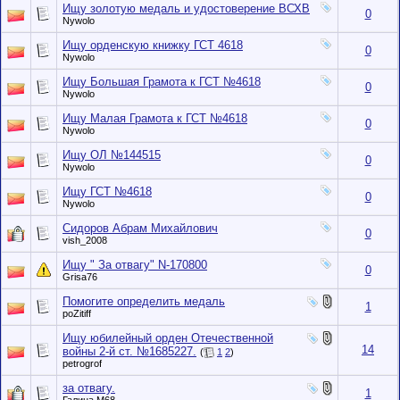
Ищу золотую медаль и удостоверение ВСХВ
0
Nywolo
Ищу орденскую книжку ГСТ 4618
0
Nywolo
Ищу Большая Грамота к ГСТ №4618
0
Nywolo
Ищу Малая Грамота к ГСТ №4618
0
Nywolo
Ищу ОЛ №144515
0
Nywolo
Ищу ГСТ №4618
0
Nywolo
Сидоров Абрам Михайлович
0
vish_2008
Ищу " За отвагу" N-170800
0
Grisa76
Помогите определить медаль
1
poZitiff
Ищу юбилейный орден Отечественной
14
войны 2-й ст. №1685227.
(
1
2
)
petrogrof
за отвагу.
1