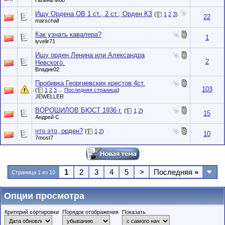
Галина М68
Ищу Ордена ОВ 1 ст., 2 ст.; Орден КЗ
(
1
2
3
)
22
marschall
Как узнать кавалера?
1
iyvelir71
Ищу орден Ленина или Александра
2
Невского.
Владик02
Пробивка Георгиевских крестов 4ст.
103
(
1
2
3
...
Последняя страница
)
JEWELLER
ВОРОШИЛОВ БЮСТ 1936 г.
(
1
2
)
15
Андрей С
что это, орден?
(
1
2
)
10
7most7
1
2
3
4
5
>
Последняя
»
Страница 1 из 10
Опции просмотра
Критерий сортировки
Порядок отображения
Показать