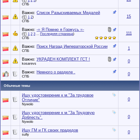
(
1
2
3
)
СПБ
Важно:
Список Разыскиваемых Медалей
15
(
1
2
)
СПБ
Важно:
-= Я Помню я Горжусь =-
111
(
1
2
3
...
Последняя страница
)
СПБ
Важно:
Поиск Наград Императорской России
1
СПБ
Важно:
УКРАДЕН КОМПЛЕКТ ГСТ !
0
kosarevs
Важно:
Немного о разделе .
0
СПБ
Обычные темы
Ищу удостоверение к м."За трудовое
0
Отличие"
Nywolo
Ищу удостоверение к м."За Трудовую
0
Доблесть".
Nywolo
Ищу ГМ и ГК своих прадедов
0
sufiy