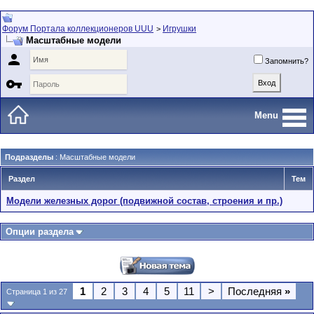
Форум Портала коллекционеров UUU
Игрушки
>
Масштабные модели

Запомнить?

Menu
Подразделы
: Масштабные модели
Раздел
Тем
Модели железных дорог (подвижной состав, строения и пр.)
Опции раздела
1
2
3
4
5
11
>
Последняя
»
Страница 1 из 27