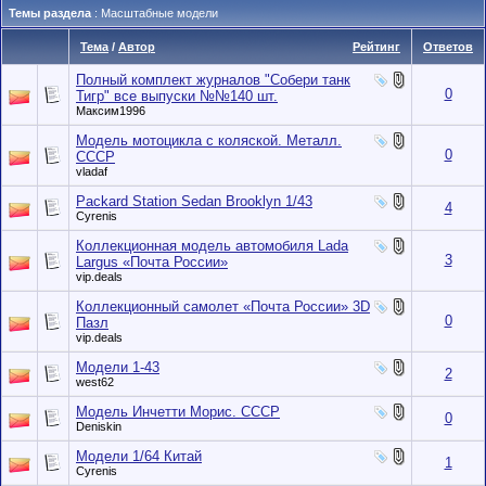
Темы раздела
: Масштабные модели
Тема
/
Автор
Рейтинг
Ответов
Полный комплект журналов "Собери танк
0
Тигр" все выпуски №№140 шт.
Максим1996
Модель мотоцикла с коляской. Металл.
0
СССР
vladaf
Packard Station Sedan Brooklyn 1/43
4
Cyrenis
Коллекционная модель автомобиля Lada
3
Largus «Почта России»
vip.deals
Коллекционный самолет «Почта России» 3D
0
Пазл
vip.deals
Модели 1-43
2
west62
Модель Инчетти Морис. СССР
0
Deniskin
Модели 1/64 Китай
1
Cyrenis