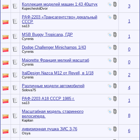
Коллекция моделей машин 1:43 40штук
3
KupecheskiiDvor
РАФ-2203 «Трансагентство» декальный
1
СССР.
sa13
MSB Buggy Tropicana, ГДР
1
Cyrenis
Dodge Challenger Minichamps 1/43
0
Cyrenis
Majorette Франция мелкий масштаб
0
Cyrenis
ItalDesign Nazca M12 от Revell, в 1/18
2
Cyrenis
Различные модели автомобилей
4
Solova75
РАФ-2203 А18 СССР 1985 г.
1
sa13
Масштабная модель старинного
8
велосипеда.
Kapitan
дивизионная пушка ЗИС 3-76
6
Osya