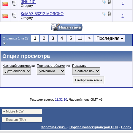
ЗИЛ 131
1
Gregory
КаМАЗ 53212 МОЛОКО
1
Gregory
1
2
3
4
5
11
>
Последняя
»
Страница 1 из 27
Опции просмотра
Критерий сортировки
Порядок отображения
Показать
Текущее время:
11:32:10
. Часовой пояс GMT +3.
Обратная связь
-
Портал коллекционеров UUU
-
Вверх