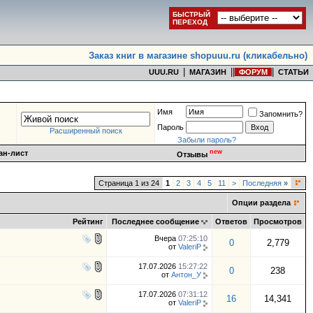
БЫСТРЫЙ
ПЕРЕХОД
Заказ книг в магазине shopuuu.ru (кликабельно)
|
|
|
|
UUU.RU
МАГАЗИН
ФОРУМ
СТАТЬИ
Имя
Запомнить?
Пароль
Расширенный поиск
Забыли пароль?
new
ан-лист
Отзывы
Страница 1 из 24
1
2
3
4
5
11
>
Последняя
»
Опции раздела
Рейтинг
Последнее сообщение
Ответов
Просмотров
Вчера
07:25:10
0
2,779
от
ValeriP
17.07.2026
15:27:22
0
238
от
Антон_У
17.07.2026
07:31:12
16
14,341
от
ValeriP