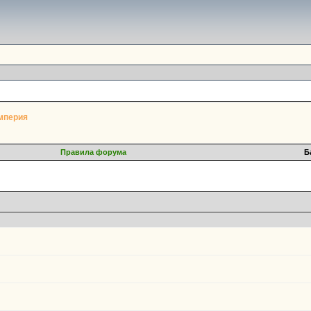
мперия
Правила форума
Б