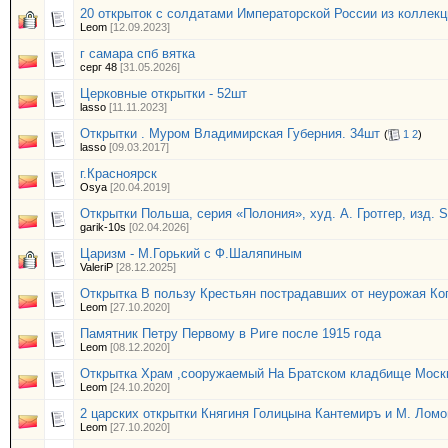
20 открыток с солдатами Императорской России из коллек
Leom
[12.09.2023]
г самара спб вятка
серг 48
[31.05.2026]
Церковные открытки - 52шт
lasso
[11.11.2023]
Открытки . Муром Владимирская Губерния. 34шт
(
1
2
)
lasso
[09.03.2017]
г.Красноярск
Osya
[20.04.2019]
Открытки Польша, серия «Полония», худ. А. Гротгер, изд. S
garik-10s
[02.04.2026]
Царизм - М.Горький с Ф.Шаляпиным
ValeriP
[28.12.2025]
Открытка В пользу Крестьян пострадавших от неурожая Ко
Leom
[27.10.2020]
Памятник Петру Первому в Риге после 1915 года
Leom
[08.12.2020]
Открытка Храм ,сооружаемый На Братском кладбище Моск
Leom
[24.10.2020]
2 царских открытки Княгиня Голицына Кантемиръ и М. Лом
Leom
[27.10.2020]