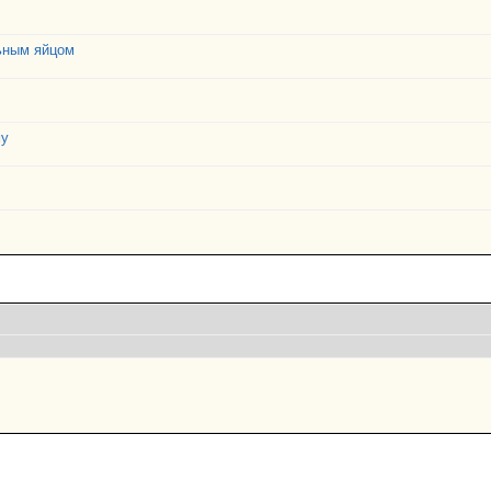
ьным яйцом
му