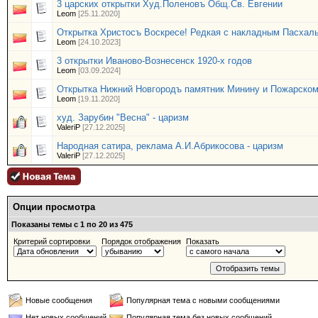
3 царских открытки Худ.Поленовъ Общ.Св. Евгении
Leom
[25.11.2020]
Открытка Христосъ Воскресе! Редкая с накладным Пасхал
Leom
[24.10.2023]
3 открытки Иваново-Вознесенск 1920-х годов
Leom
[03.09.2024]
Открытка Нижний Новгородъ памятник Минину и Пожарско
Leom
[19.11.2020]
худ. Зарубин "Весна" - царизм
ValeriP
[27.12.2025]
Народная сатира, реклама А.И.Абрикосова - царизм
ValeriP
[27.12.2025]
Опции просмотра
Показаны темы с 1 по 20 из 475
Критерий сортировки
Порядок отображения
Показать
Новые сообщения
Популярная тема с новыми сообщениями
Нет новых сообщений
Популярная тема без новых сообщений