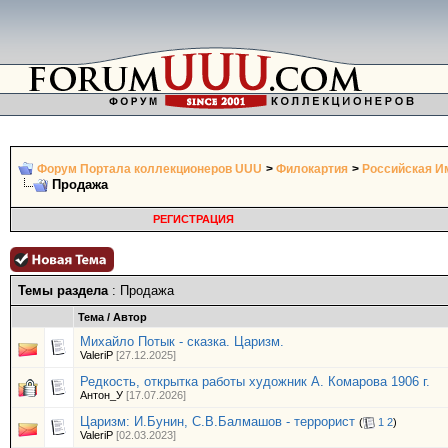
Форум Портала коллекционеров UUU
>
Филокартия
>
Российская И
Продажа
РЕГИСТРАЦИЯ
Темы раздела
: Продажа
Тема
/
Автор
Михайло Потык - сказка. Царизм.
ValeriP
[27.12.2025]
Редкость, открытка работы художник А. Комарова 1906 г.
Антон_У
[17.07.2026]
Царизм: И.Бунин, С.В.Балмашов - террорист
(
1
2
)
ValeriP
[02.03.2023]