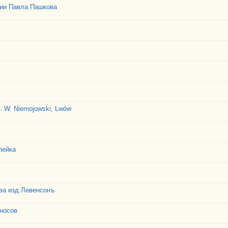
ции Павла Пашкова
. W. Niemojowski, Lwów
пейка
ва изд.Левенсонъ
оносов