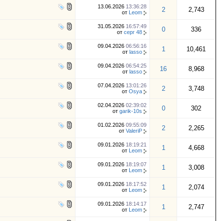
13.06.2026
13:36:28
2
2,743
от
Leom
31.05.2026
16:57:49
0
336
от
серг 48
09.04.2026
06:56:16
1
10,461
от
lasso
09.04.2026
06:54:25
16
8,968
от
lasso
07.04.2026
13:01:26
2
3,748
от
Osya
02.04.2026
02:39:02
0
302
от
garik-10s
01.02.2026
09:55:09
2
2,265
от
ValeriP
09.01.2026
18:19:21
1
4,668
от
Leom
09.01.2026
18:19:07
1
3,008
от
Leom
09.01.2026
18:17:52
1
2,074
от
Leom
09.01.2026
18:14:17
1
2,747
от
Leom