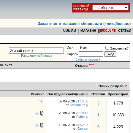
БЫСТРЫЙ
ПЕРЕХОД
Заказ книг в магазине shopuuu.ru (кликабельно)
|
|
|
|
UUU.RU
МАГАЗИН
ФОРУМ
СТАТЬИ
Имя
Запомнить?
Пароль
Расширенный поиск
Забыли пароль?
new
ан-лист
Отзывы
Опции раздела
Рейтинг
Последнее сообщение
Ответов
Просмотров
09.04.2026
21:15:08
3
1,778
от
Konseeker
28.08.2018
20:10:12
1
10,653
от
Pahok
18.06.2018
14:52:07
0
4,223
от
Osya