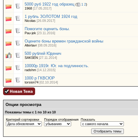
5000 руб 1922 год образец
(
1
2
)
1968
[17.05.2017]
1 рубль ЗОЛОТОМ 1924 год
Nicolas
[26.09.2017]
Помогите оценить боны.
Pau-jek
[23.11.2016]
Оцените боны времен гражданской войны
Alterlavr
[08.09.2016]
500 рублей Юденич
SAKSEN
[27.11.2014]
10000р.1919г. Юг. на подлинность.
radshm
[14.12.2015]
1000 р ГКВСЮР
torsion74
[02.10.2014]
Опции просмотра
Показаны темы с 1 по 10 из 10
Критерий сортировки
Порядок отображения
Показать