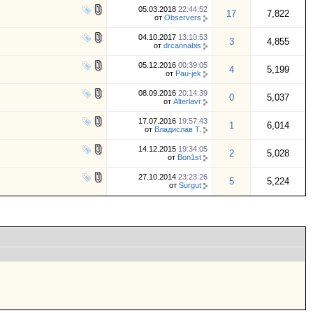
05.03.2018
22:44:52
17
7,822
от
Observers
04.10.2017
13:10:53
3
4,855
от
drcannabis
05.12.2016
00:39:05
4
5,199
от
Pau-jek
08.09.2016
20:14:39
0
5,037
от
Alterlavr
17.07.2016
19:57:43
1
6,014
от
Владислав Т.
14.12.2015
19:34:05
2
5,028
от
Bon1st
27.10.2014
23:23:26
5
5,224
от
Surgut