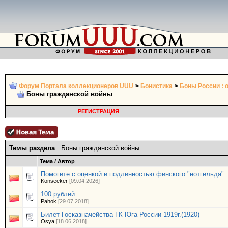
Форум Портала коллекционеров UUU
>
Бонистика
>
Боны России : 
Боны гражданской войны
РЕГИСТРАЦИЯ
Темы раздела
: Боны гражданской войны
Тема
/
Автор
Помогите с оценкой и подлинностью финского "нотгельда"
Konseeker
[09.04.2026]
100 рублей.
Pahok
[29.07.2018]
Билет Госказначейства ГК Юга России 1919г.(1920)
Osya
[18.06.2018]