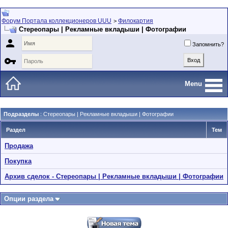
Форум Портала коллекционеров UUU
Филокартия
>
Стереопары | Рекламные вкладыши | Фотографии

Запомнить?

Menu
Подразделы
: Стереопары | Рекламные вкладыши | Фотографии
Раздел
Тем
Продажа
Покупка
Архив сделок - Стереопары | Рекламные вкладыши | Фотографии
Опции раздела