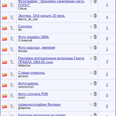
Фотография " Врачебно санитарная часть
1
РОПиТ"
Chivas
Эротика. 19-й,начало 20 века.
4
Marciz_de_sad
Солдаты
1
Ifiri
Фото корабли 1969г.
0
О.Алексей
Фото красных, империя
1
Nicolas
Рекламно-агитационные вкладыши Газета
3
ПРАВДА 1964-65 года
WhiteOwl
Старая открытка.
5
gerasim
фото-оценка.
1
ramzes2112
фото солдата РИА
0
pyast
хромолитография Фесенко
0
Добрячок
Карточки вкладыши на оценку