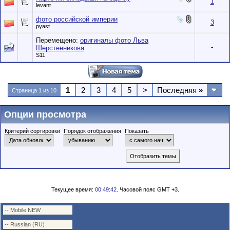
1
levant
фото российской империи
3
pyast
Перемещено:
оригиналы фото Льва
-
Шерстенникова
S11
1
2
3
4
5
>
Последняя
»
Страница 1 из 10
Опции просмотра
Критерий сортировки
Порядок отображения
Показать
Текущее время:
00:49:42
. Часовой пояс GMT +3.