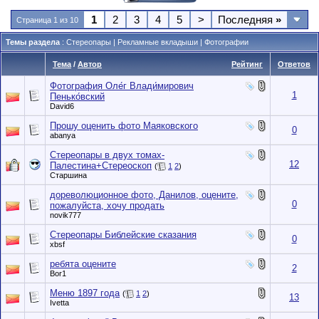
1
2
3
4
5
>
Последняя
»
Страница 1 из 10
Темы раздела
: Стереопары | Рекламные вкладыши | Фотографии
Тема
/
Автор
Рейтинг
Ответов
Фотография Оле́г Влади́мирович
1
Пенько́вский
David6
Прошу оценить фото Маяковского
0
abanya
Стереопары в двух томах-
12
Палестина+Стереоскоп
(
1
2
)
Старшина
дореволюционное фото, Данилов, оцените,
0
пожалуйста, хочу продать
novik777
Стереопары Библейские сказания
0
xbsf
ребята оцените
2
Bor1
Меню 1897 года
(
1
2
)
13
Ivetta