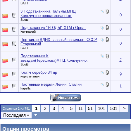
BATT
3 Подстаканника Пальмы.МНЦ
0
Кольчугино.непользованные.
Spotti
Подстаканник "ЯГОДЫ" ХТМ г.Орел.
0
Крутецкий
Портсигар ВДНХ Главный павильон. СССР.
0
Старенький
BATT
Подстаканник К
2
звездам(Терешкова)МНЦ.Кольчугино.
Spotti
Клатч серебро 84 пр
9
норильчанин
Настенные медали Ленин, Сталин
1
kapella
1
2
3
4
5
11
51
101
501
>
Страница 1 из 791
Последняя
»
Опции просмотра