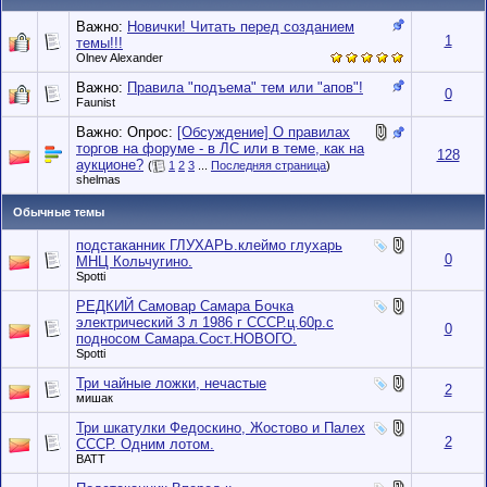
Важно:
Новички! Читать перед созданием
1
темы!!!
Olnev Alexander
Важно:
Правила "подъема" тем или "апов"!
0
Faunist
Важно: Опрос:
[Обсуждение] О правилах
торгов на форуме - в ЛС или в теме, как на
128
аукционе?
(
1
2
3
...
Последняя страница
)
shelmas
Обычные темы
подстаканник ГЛУХАРЬ.клеймо глухарь
0
МНЦ Кольчугино.
Spotti
РЕДКИЙ Самовар Самара Бочка
электрический 3 л 1986 г СССР.ц.60р.с
0
подносом Самара.Сост.НОВОГО.
Spotti
Три чайные ложки, нечастые
2
мишак
Три шкатулки Федоскино, Жостово и Палех
2
СССР. Одним лотом.
BATT