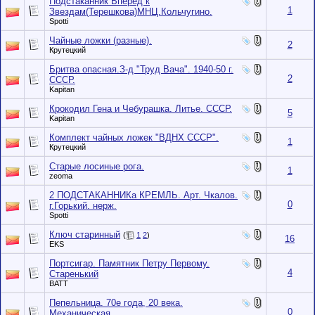
Подстаканник Вперед к
1
Звездам(Терешкова)МНЦ.Кольчугино.
Spotti
Чайные ложки (разные).
2
Крутецкий
Бритва опасная.З-д "Труд Вача". 1940-50 г.
2
СССР.
Kapitan
Крокодил Гена и Чебурашка. Литье. СССР.
5
Kapitan
Комплект чайных ложек "ВДНХ СССР".
1
Крутецкий
Старые лосиные рога.
1
zeoma
2 ПОДСТАКАННИКа КРЕМЛЬ. Арт. Чкалов.
0
г.Горький. нерж.
Spotti
Ключ старинный
(
1
2
)
16
EKS
Портсигар. Памятник Петру Первому.
4
Старенький
BATT
Пепельница. 70е года, 20 века.
0
Механическая.