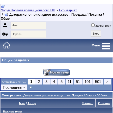
Форум Портала коллекционеров UUU
Антиквариат
>
Декоративно-прикладное искусство : Продажа / Покупка /
Обмен

Запомнить?

Menu
Опции раздела
1
2
3
4
5
11
51
101
501
>
Страница 1 из 791
Последняя
»
Темы раздела
: Декоративно-прикладное искусство : Продажа / Покупка / Обмен
Тема
/
Автор
Рейтинг
Ответов
Важные темы