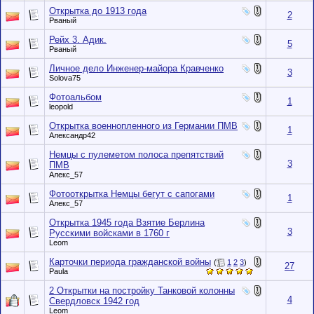
Открытка до 1913 года
2
Рваный
Рейх 3. Адик.
5
Рваный
Личное дело Инженер-майора Кравченко
3
Solova75
Фотоальбом
1
leopold
Открытка военнопленного из Германии ПМВ
1
Александр42
Немцы с пулеметом полоса препятствий
3
ПМВ
Алекс_57
Фотооткрытка Немцы бегут с сапогами
1
Алекс_57
Открытка 1945 года Взятие Берлина
3
Русскими войсками в 1760 г
Leom
Карточки периода гражданской войны
(
1
2
3
)
27
Paula
2 Открытки на постройку Танковой колонны
4
Свердловск 1942 год
Leom