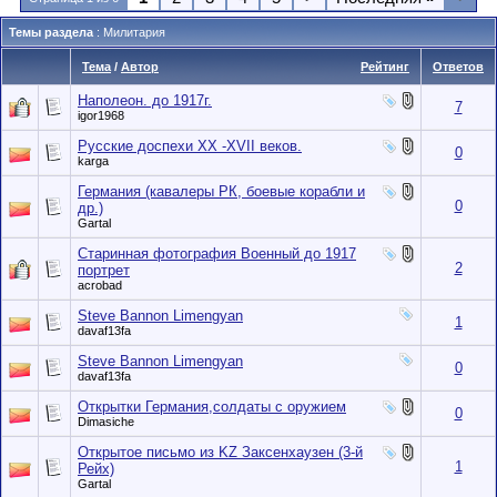
Темы раздела
: Милитария
Тема
/
Автор
Рейтинг
Ответов
Наполеон. до 1917г.
7
igor1968
Русские доспехи ХХ -ХVII веков.
0
karga
Германия (кавалеры РК, боевые корабли и
0
др.)
Gartal
Старинная фотография Военный до 1917
2
портрет
acrobad
Steve Bannon Limengyan
1
davaf13fa
Steve Bannon Limengyan
0
davaf13fa
Открытки Германия,солдаты с оружием
0
Dimasiche
Открытое письмо из KZ Заксенхаузен (3-й
1
Рейх)
Gartal