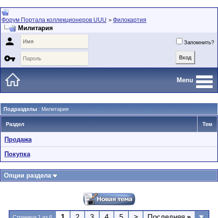
Форум Портала коллекционеров UUU
Филокартия
>
Милитария

Запомнить?

Menu
Подразделы
: Милитария
Раздел
Тем
Продажа
Покупка
Опции раздела
1
2
3
4
5
>
Последняя
»
Страница 1 из 6