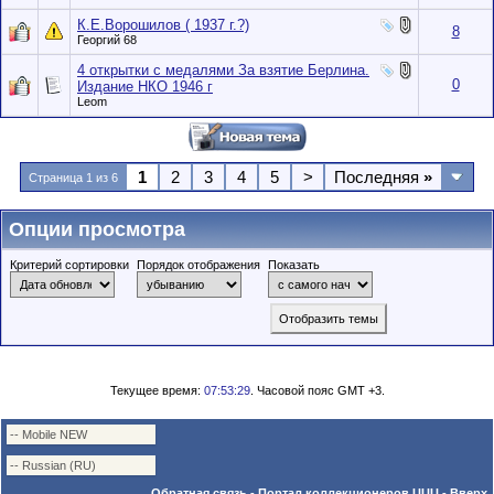
К.Е.Ворошилов ( 1937 г.?)
8
Георгий 68
4 открытки с медалями За взятие Берлина.
0
Издание НКО 1946 г
Leom
1
2
3
4
5
>
Последняя
»
Страница 1 из 6
Опции просмотра
Критерий сортировки
Порядок отображения
Показать
Текущее время:
07:53:29
. Часовой пояс GMT +3.
Обратная связь
-
Портал коллекционеров UUU
-
Вверх