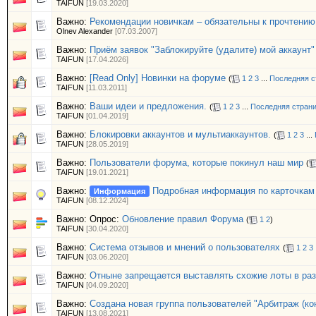
TAIFUN
[19.03.2020]
Важно:
Рекомендации новичкам – обязательны к прочтению
Olnev Alexander
[07.03.2007]
Важно:
Приём заявок "Заблокируйте (удалите) мой аккаунт"
TAIFUN
[17.04.2026]
Важно:
[Read Only] Новинки на форуме
(
1
2
3
...
Последняя с
TAIFUN
[11.03.2011]
Важно:
Ваши идеи и предложения.
(
1
2
3
...
Последняя стран
TAIFUN
[01.04.2019]
Важно:
Блокировки аккаунтов и мультиаккаунтов.
(
1
2
3
...
TAIFUN
[28.05.2019]
Важно:
Пользователи форума, которые покинул наш мир
(
TAIFUN
[19.01.2021]
Важно:
Подробная информация по карточкам
Информация
TAIFUN
[08.12.2024]
Важно: Опрос:
Обновление правил Форума
(
1
2
)
TAIFUN
[30.04.2020]
Важно:
Система отзывов и мнений о пользователях
(
1
2
3
TAIFUN
[03.06.2020]
Важно:
Отныне запрещается выставлять схожие лоты в раз
TAIFUN
[04.09.2020]
Важно:
Создана новая группа пользователей "Арбитраж (ко
TAIFUN
[13.08.2021]