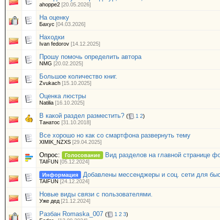
ahoppe2
[20.05.2026]
На оценку
Бахус
[04.03.2026]
Находки
Ivan fedorov
[14.12.2025]
Прошу помочь определить автора
NMG
[20.02.2025]
Большое количество книг.
Zvukach
[15.10.2025]
Оценка люстры
Natilia
[16.10.2025]
В какой раздел разместить?
(
1
2
)
Танатос
[31.10.2018]
Все хорошо но как со смартфона развернуть тему
XIMIK_NZXS
[29.04.2025]
Опрос:
Вид разделов на главной странице ф
Голосование
TAIFUN
[05.12.2024]
Добавлены мессенджеры и соц. сети для быс
Информация
TAIFUN
[24.12.2024]
Новые виды связи с пользователями.
Уже дед
[21.12.2024]
Разбан Romaska_007
(
1
2
3
)