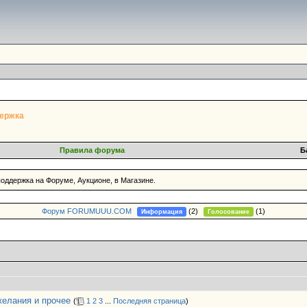
держка
Правила форума
Б
оддержка на Форуме, Аукционе, в Магазине.
Форум FORUMUUU.COM
(2)
(1)
Информация
Голосование
желания и прочее
(
1
2
3
...
Последняя страница
)