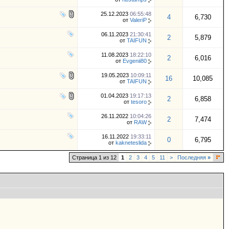
25.12.2023
06:55:48
4
6,730
от
ValeriP
06.11.2023
21:30:41
2
5,879
от
TAIFUN
11.08.2023
18:22:10
2
6,016
от
Evgenii80
19.05.2023
10:09:11
16
10,085
от
TAIFUN
01.04.2023
19:17:13
2
6,858
от
tesoro
26.11.2022
10:04:26
2
7,474
от
RAW
16.11.2022
19:33:11
0
6,795
от
kakneteslida
Страница 1 из 12
1
2
3
4
5
11
>
Последняя
»