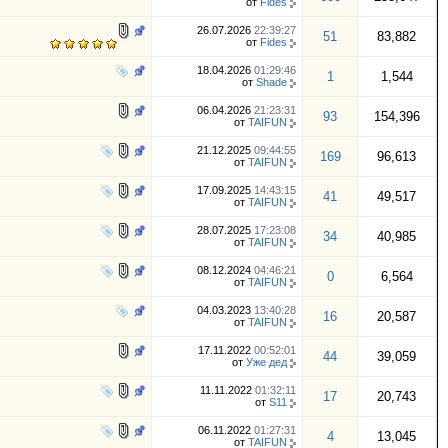
от
Fides
26.07.2026
22:39:27
51
83,882
от
Fides
18.04.2026
01:29:46
1
1,544
от
Shade
06.04.2026
21:23:31
93
154,396
от
TAIFUN
21.12.2025
09:44:55
169
96,613
от
TAIFUN
17.09.2025
14:43:15
41
49,517
от
TAIFUN
28.07.2025
17:23:08
34
40,985
от
TAIFUN
08.12.2024
04:46:21
0
6,564
от
TAIFUN
04.03.2023
13:40:28
16
20,587
от
TAIFUN
17.11.2022
00:52:01
44
39,059
от
Уже дед
11.11.2022
01:32:11
17
20,743
от
S11
06.11.2022
01:27:31
4
13,045
от
TAIFUN