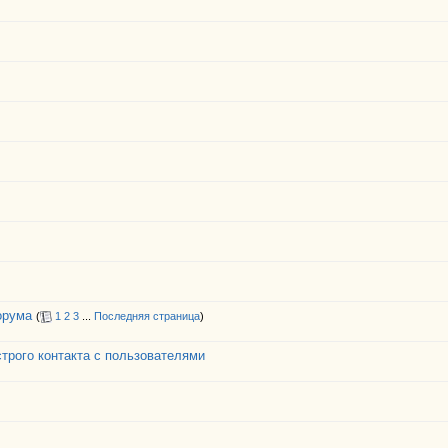
орума
(
1
2
3
...
Последняя страница
)
трого контакта с пользователями