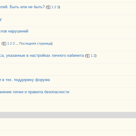
лей. Быть или не быть?
(
1
2
3
)
у
ллов нарушений
с
(
1
2
3
...
Последняя страница
)
са, указанные в настройках личного кабинета
(
1
2
)
и в тех. поддержку форума
анение лички и правила безопасности