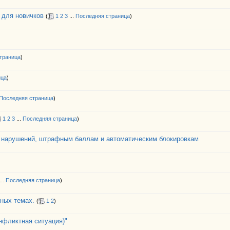
 для новичков
(
1
2
3
...
Последняя страница
)
траница
)
ица
)
Последняя страница
)
1
2
3
...
Последняя страница
)
 нарушений, штрафным баллам и автоматическим блокировкам
...
Последняя страница
)
ных темах.
(
1
2
)
нфликтная ситуация)"