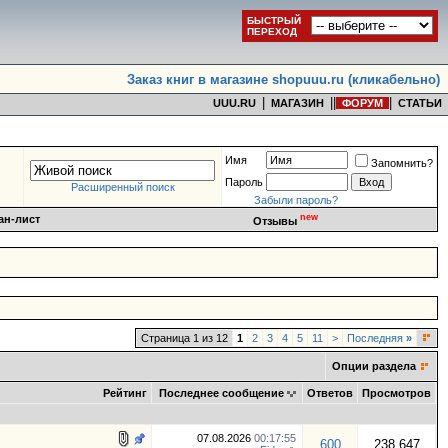
БЫСТРЫЙ
ПЕРЕХОД
Заказ книг в магазине shopuuu.ru (кликабельно)
|
|
|
|
UUU.RU
МАГАЗИН
ФОРУМ
СТАТЬИ
Имя
Запомнить?
Пароль
Расширенный поиск
Забыли пароль?
new
ан-лист
Отзывы
Страница 1 из 12
1
2
3
4
5
11
>
Последняя
»
Опции раздела
Рейтинг
Последнее сообщение
Ответов
Просмотров
07.08.2026
00:17:55
600
238,647