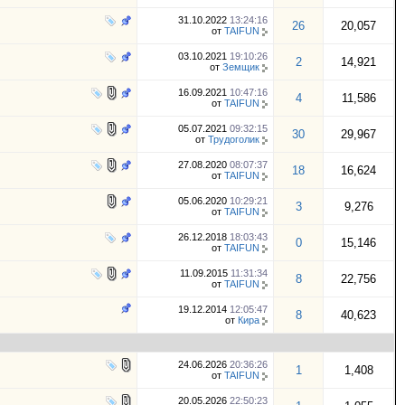
31.10.2022
13:24:16
26
20,057
от
TAIFUN
03.10.2021
19:10:26
2
14,921
от
Земщик
16.09.2021
10:47:16
4
11,586
от
TAIFUN
05.07.2021
09:32:15
30
29,967
от
Трудоголик
27.08.2020
08:07:37
18
16,624
от
TAIFUN
05.06.2020
10:29:21
3
9,276
от
TAIFUN
26.12.2018
18:03:43
0
15,146
от
TAIFUN
11.09.2015
11:31:34
8
22,756
от
TAIFUN
19.12.2014
12:05:47
8
40,623
от
Кира
24.06.2026
20:36:26
1
1,408
от
TAIFUN
20.05.2026
22:50:23