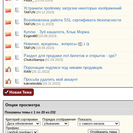
Fedor_
[13.09.2024]
Устранили проблему загрузки некоторых изображений
TAIFUN
[24.12.2023]
Возобновлена работа SSL сертификата безопасности
TAIFUN
[04.11.2023]
Куплю : Зуб кашалота, Клык Моржа.
Evgenii80
[10.08.2023]
Новички, аукционы.. вопросы
(
1
2
)
TAIFUN
[19.04.2023]
Раздел для продажи лот.билетов и открыток - где?
ChukoStampa
[01.04.2023]
Порочащие подписи под никами продавцов.
RAW
[25.11.2022]
Просьба удалить мой аккаунт
kakneteslida
[16.11.2022]
Опции просмотра
Показаны темы с 1 по 20 из 232
Критерий сортировки
Порядок отображения
Показать
Префикс