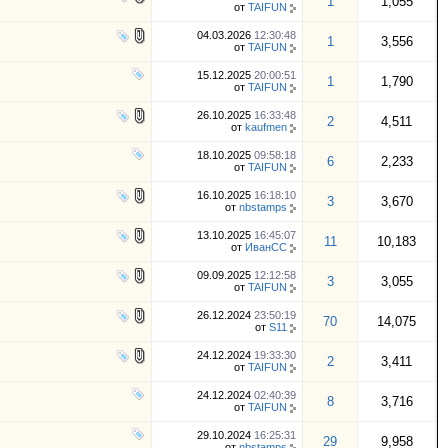
1
1,055
от
TAIFUN
04.03.2026
12:30:48
1
3,556
от
TAIFUN
15.12.2025
20:00:51
1
1,790
от
TAIFUN
26.10.2025
16:33:48
2
4,511
от
kaufmen
18.10.2025
09:58:18
6
2,233
от
TAIFUN
16.10.2025
16:18:10
3
3,670
от
nbstamps
13.10.2025
16:45:07
11
10,183
от
ИванСС
09.09.2025
12:12:58
3
3,055
от
TAIFUN
26.12.2024
23:50:19
70
14,075
от
S11
24.12.2024
19:33:30
2
3,411
от
TAIFUN
24.12.2024
02:40:39
8
3,716
от
TAIFUN
29.10.2024
16:25:31
29
9,958
от
nbstamps