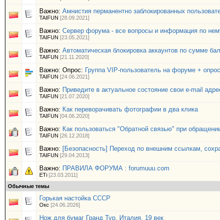
Важно:
Амнистия перманентно заблокированных пользовате
TAIFUN
[28.09.2021]
Важно:
Сервер форума - все вопросы и информация по нем
TAIFUN
[23.05.2021]
Важно:
Автоматическая блокировка аккаунтов по сумме ба
TAIFUN
[21.11.2020]
Важно: Опрос:
Группа VIP-пользователь на форуме + опро
TAIFUN
[24.06.2021]
Важно:
Приведите в актуальное состояние свои e-mail адре
TAIFUN
[21.07.2020]
Важно:
Как переворачивать фотографии в два клика
TAIFUN
[04.06.2020]
Важно:
Как пользоваться "Обратной связью" при обращени
TAIFUN
[26.12.2018]
Важно:
[Безопасность] Переход по внешним ссылкам, сохр
TAIFUN
[29.04.2013]
Важно:
ПРАВИЛА ФОРУМА : forumuuu.com
ETi
[23.03.2011]
Обычные темы
Горькая настойка СССР
Окс
[24.06.2026]
Нож для бумаг Гранд Тур, Италия, 19 век