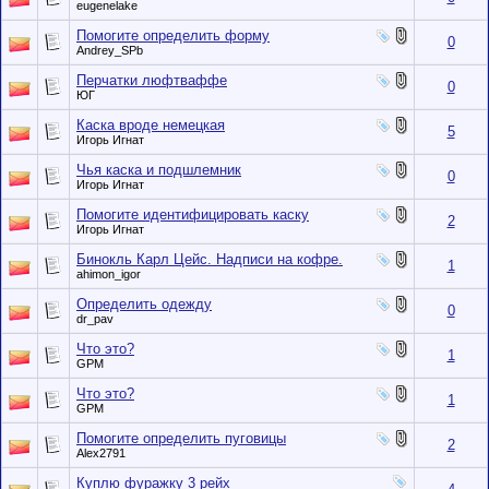
eugenelake
Помогите определить форму
0
Andrey_SPb
Перчатки люфтваффе
0
ЮГ
Каска вроде немецкая
5
Игорь Игнат
Чья каска и подшлемник
0
Игорь Игнат
Помогите идентифицировать каску
2
Игорь Игнат
Бинокль Карл Цейс. Надписи на кофре.
1
ahimon_igor
Определить одежду
0
dr_pav
Что это?
1
GPM
Что это?
1
GPM
Помогите определить пуговицы
2
Alex2791
Куплю фуражку 3 рейх