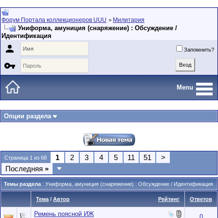
Форум Портала коллекционеров UUU
Милитария
>
Униформа, амуниция (снаряжение) : Обсуждение /
Идентификация

Запомнить?

Menu
Опции раздела
1
2
3
4
5
11
51
>
Страница 1 из 68
Последняя
»
Темы раздела
: Униформа, амуниция (снаряжение) : Обсуждение / Идентификация
Тема
/
Автор
Рейтинг
Ответов
Ремень поясной ИЖ
0