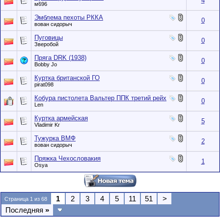
4
м696
Эмблема пехоты РККА
0
вован сидорыч
Пуговицы
0
Зверобой
Пряга DRK (1938)
0
Bobby Jo
Куртка британской ГО
0
pirat098
Кобура пистолета Вальтер ППК третий рейх
0
Len
Куртка армейская
5
Vladimir Kr
Тужурка ВМФ
2
вован сидорыч
Пряжка Чехословакия
1
Osya
1
2
3
4
5
11
51
>
Страница 1 из 68
Последняя
»