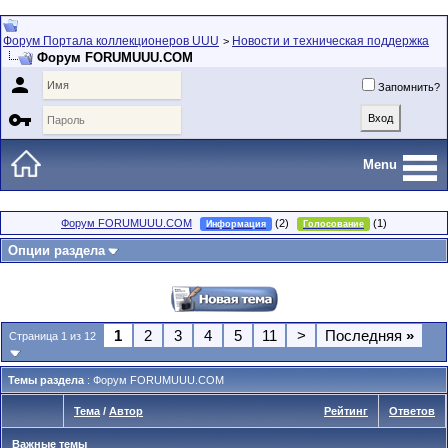
Форум Портала коллекционеров UUU
Новости и техническая поддержка
>
Форум FORUMUUU.COM

Запомнить?

Menu
Форум FORUMUUU.COM
(2)
(1)
Информация
Голосование
Опции раздела
1
2
3
4
5
11
>
Последняя
»
Страница 1 из 12
Темы раздела
: Форум FORUMUUU.COM
Тема
/
Автор
Рейтинг
Ответов
Важные темы