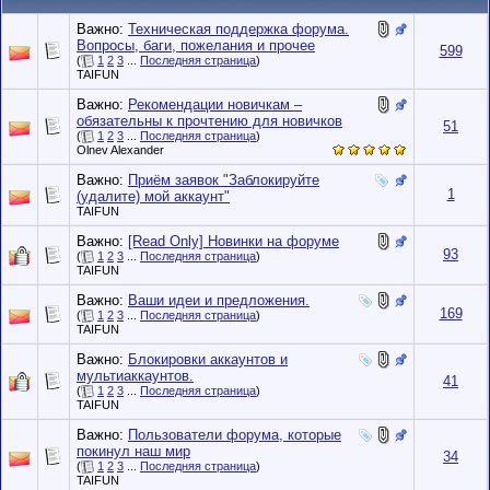
Важно:
Техническая поддержка форума.
Вопросы, баги, пожелания и прочее
599
(
1
2
3
...
Последняя страница
)
TAIFUN
Важно:
Рекомендации новичкам –
обязательны к прочтению для новичков
51
(
1
2
3
...
Последняя страница
)
Olnev Alexander
Важно:
Приём заявок "Заблокируйте
1
(удалите) мой аккаунт"
TAIFUN
Важно:
[Read Only] Новинки на форуме
93
(
1
2
3
...
Последняя страница
)
TAIFUN
Важно:
Ваши идеи и предложения.
169
(
1
2
3
...
Последняя страница
)
TAIFUN
Важно:
Блокировки аккаунтов и
мультиаккаунтов.
41
(
1
2
3
...
Последняя страница
)
TAIFUN
Важно:
Пользователи форума, которые
покинул наш мир
34
(
1
2
3
...
Последняя страница
)
TAIFUN