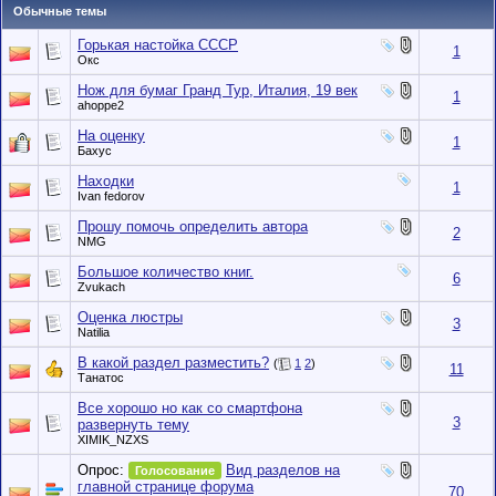
Обычные темы
Горькая настойка СССР
1
Окс
Нож для бумаг Гранд Тур, Италия, 19 век
1
ahoppe2
На оценку
1
Бахус
Находки
1
Ivan fedorov
Прошу помочь определить автора
2
NMG
Большое количество книг.
6
Zvukach
Оценка люстры
3
Natilia
В какой раздел разместить?
(
1
2
)
11
Танатос
Все хорошо но как со смартфона
3
развернуть тему
XIMIK_NZXS
Опрос:
Вид разделов на
Голосование
главной странице форума
70