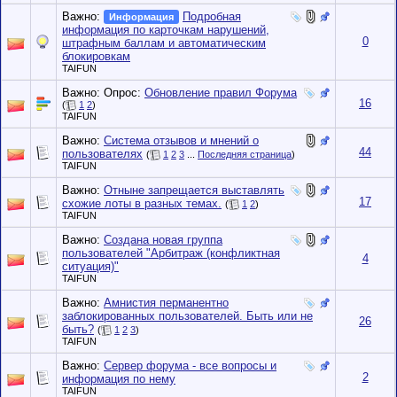
Важно:
Подробная
Информация
информация по карточкам нарушений,
0
штрафным баллам и автоматическим
блокировкам
TAIFUN
Важно: Опрос:
Обновление правил Форума
16
(
1
2
)
TAIFUN
Важно:
Система отзывов и мнений о
44
пользователях
(
1
2
3
...
Последняя страница
)
TAIFUN
Важно:
Отныне запрещается выставлять
17
схожие лоты в разных темах.
(
1
2
)
TAIFUN
Важно:
Создана новая группа
пользователей "Арбитраж (конфликтная
4
ситуация)"
TAIFUN
Важно:
Амнистия перманентно
заблокированных пользователей. Быть или не
26
быть?
(
1
2
3
)
TAIFUN
Важно:
Сервер форума - все вопросы и
2
информация по нему
TAIFUN