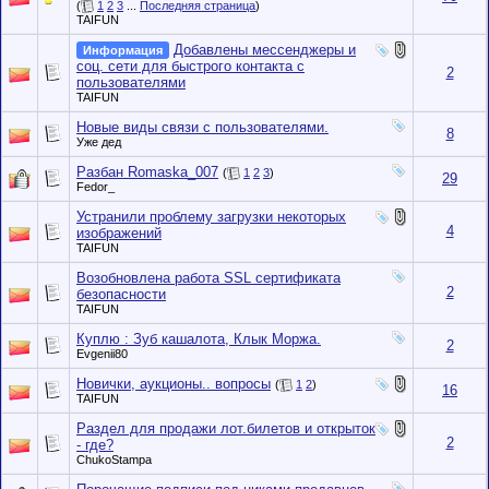
(
1
2
3
...
Последняя страница
)
TAIFUN
Добавлены мессенджеры и
Информация
соц. сети для быстрого контакта с
2
пользователями
TAIFUN
Новые виды связи с пользователями.
8
Уже дед
Разбан Romaska_007
(
1
2
3
)
29
Fedor_
Устранили проблему загрузки некоторых
4
изображений
TAIFUN
Возобновлена работа SSL сертификата
2
безопасности
TAIFUN
Куплю : Зуб кашалота, Клык Моржа.
2
Evgenii80
Новички, аукционы.. вопросы
(
1
2
)
16
TAIFUN
Раздел для продажи лот.билетов и открыток
2
- где?
ChukoStampa