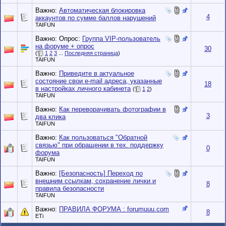
Важно:
Автоматическая блокировка
4
аккаунтов по сумме баллов нарушений
TAIFUN
Важно: Опрос:
Группа VIP-пользователь
на форуме + опрос
30
(
1
2
3
...
Последняя страница
)
TAIFUN
Важно:
Приведите в актуальное
состояние свои e-mail адреса, указанные
18
в настройках личного кабинета
(
1
2
)
TAIFUN
Важно:
Как переворачивать фотографии в
3
два клика
TAIFUN
Важно:
Как пользоваться "Обратной
связью" при обращении в тех. поддержку
0
форума
TAIFUN
Важно:
[Безопасность] Переход по
внешним ссылкам, сохранение лички и
8
правила безопасности
TAIFUN
Важно:
ПРАВИЛА ФОРУМА : forumuuu.com
8
ETi