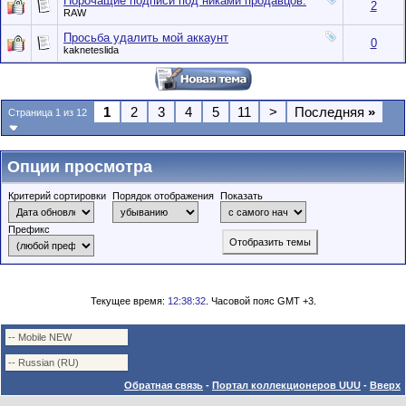
Порочащие подписи под никами продавцов.
2
RAW
Просьба удалить мой аккаунт
0
kakneteslida
1
2
3
4
5
11
>
Последняя
»
Страница 1 из 12
Опции просмотра
Критерий сортировки
Порядок отображения
Показать
Префикс
Текущее время:
12:38:32
. Часовой пояс GMT +3.
Обратная связь
-
Портал коллекционеров UUU
-
Вверх