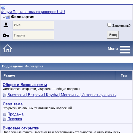
Форум Портала коллекционеров UUU
Филокартия

Запомнить?

Menu
Подразделы
: Филокартия
Раздел
Тем
Общие и Важные темы
Филокартия, открытки, издатели — общие вопросы
Выставки | Встречи | Клубы | Магазины | Интернет аукционы
Своя тема
Открытки из личных тематических коллекций
Продажа
Покупка
Видовые открытки
Населенные пункты, местности и достопримечательности на открытках всех