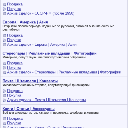
Продажа
Покупка
Архив сделок - СССР-РФ (после 1950)
Европа | Америка | Азия
Открытки любого периода, изданные за рубежом, включая бывшие союзные
республики
Продажа
Покупка
Архив сделок - Европа | Америка | Азия
Стереопары | Рекламные вкладыши | Фотографии
Материал, сопутствующий филокартическим собраниям
Продажа
Покупка
Архив сделок - Стереопары | Рекламные вкладыши | Фотографии
Почта | Штемпеля | Конверты
Филателистический материал, сопутствующий филокартии
Продажа
Покупка
Архив сделок - Почта | Штемпеля | Конверты
Книги | Статьи | Аксессуары
Всё для филокартистов: каталоги, периодика, альбомы и холдеры
Продажа
Покупка
Архив сделок - Книги | Статьи | Аксессуары