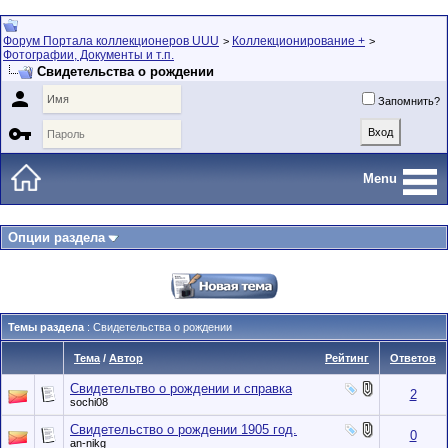
Форум Портала коллекционеров UUU
Коллекционирование +
>
>
Фотографии, Документы и т.п.
Свидетельства о рождении

Запомнить?

Menu
Опции раздела
Темы раздела
: Свидетельства о рождении
Тема
/
Автор
Рейтинг
Ответов
Свидетельтво о рождении и справка
2
sochi08
Свидетельство о рождении 1905 год.
0
an-nikg