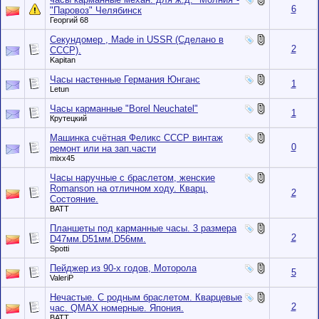
6
"Паровоз" Челябинск
Георгий 68
Секундомер , Made in USSR (Сделано в
2
СССР).
Kapitan
Часы настенные Германия Юнганс
1
Letun
Часы карманные "Borel Neuchatel"
1
Крутецкий
Машинка счётная Феликс СССР винтаж
0
ремонт или на зап.части
mixx45
Часы наручные с браслетом, женские
Romanson на отличном ходу. Кварц.
2
Состояние.
BATT
Планшеты под карманные часы. 3 размера
2
D47мм.D51мм.D56мм.
Spotti
Пейджер из 90-х годов, Моторола
5
ValeriP
Нечастые. С родным браслетом. Кварцевые
2
час. QMAX номерные. Япония.
BATT