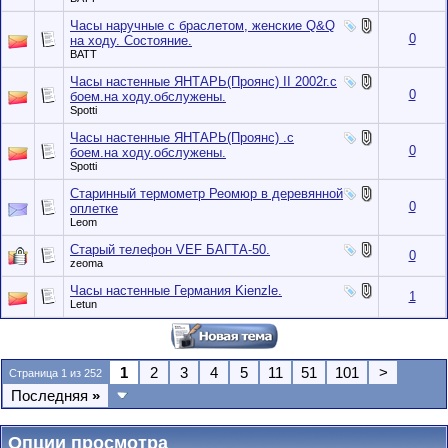
Часы наручные с браслетом, женские Q&Q
0
на ходу. Состояние.
BATT
Часы настенные ЯНТАРЬ(Проянс) II 2002г.с
0
боем.на ходу.обслужены.
Spotti
Часы настенные ЯНТАРЬ(Проянс) .с
0
боем.на ходу.обслужены.
Spotti
Старинный термометр Реомюр в деревянной
0
оплетке
Leom
Старый телефон VEF БАГТА-50.
0
zeoma
Часы настенные Германия Kienzle.
1
Letun
1
2
3
4
5
11
51
101
>
Страница 1 из 252
Последняя
»
Опции просмотра