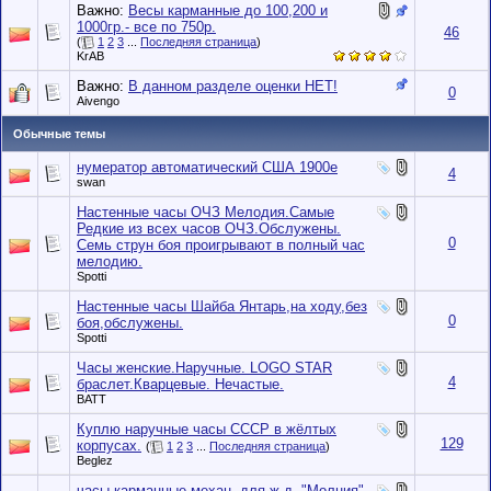
Важно:
Весы карманные до 100,200 и
1000гр.- все по 750р.
46
(
1
2
3
...
Последняя страница
)
KrAB
Важно:
В данном разделе оценки НЕТ!
0
Aivengo
Обычные темы
нумератор автоматический США 1900е
4
swan
Настенные часы ОЧЗ Мелодия.Самые
Редкие из всех часов ОЧЗ.Обслужены.
0
Семь струн боя проигрывают в полный час
мелодию.
Spotti
Настенные часы Шайба Янтарь,на ходу,без
0
боя,обслужены.
Spotti
Часы женские.Наручные. LOGO STAR
4
браслет.Кварцевые. Нечастые.
BATT
Куплю наручные часы СССР в жёлтых
129
корпусах.
(
1
2
3
...
Последняя страница
)
Beglez
часы карманные механ. для ж.д. "Молния"-