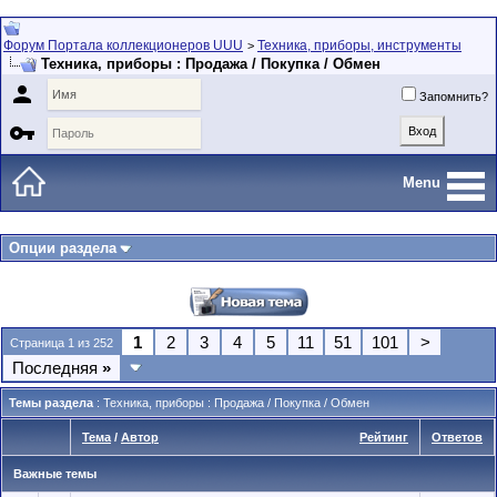
Форум Портала коллекционеров UUU
Техника, приборы, инструменты
>
Техника, приборы : Продажа / Покупка / Обмен

Запомнить?

Menu
Опции раздела
1
2
3
4
5
11
51
101
>
Страница 1 из 252
Последняя
»
Темы раздела
: Техника, приборы : Продажа / Покупка / Обмен
Тема
/
Автор
Рейтинг
Ответов
Важные темы