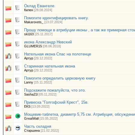
Оклад Евангеле.
Килен
[28.08.2024]
Помогите идентифицировать книгу.
Makarovets_
[13.07.2024]
Прошу помощи в атрибуции иконы , а так же примерная сто
ski163
[25.11.2017]
икона Александр Невский
GLUMER15
[08.06.2018]
Нательная икона Спас на полотенце
Артур
[29.12.2022]
Старинная нательная икона
Артур
[29.12.2022]
Помогите определить церковную книгу
Lanny
[15.11.2022]
Подскажите пожалуйста, что это.
Sasha21l
[05.11.2022]
Привеска "Голгофский Крест", 15в.
EKS
[13.09.2022]
Мощевик-таблетка, диаметр 5,75 см. Атрибуция, обсуждени
GreatWall
[15.05.2022]
Часть складня
Старшина
[21.02.2022]