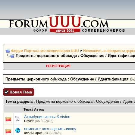
Форум Портала коллекционеров UUU
>
Иконопись и предметы церк
Предметы церковного обихода : Обсуждение / Идентификац
РЕГИСТРАЦИЯ
Предметы церковного обихода : Обсуждение / Идентификация
Кио
Темы раздела
: Предметы церковного обихода : Обсуждение / Иден
Тема
/
Автор
Атрибуция иконы 3-vision
David6
[05.02.2015]
помогите пжл оценить икону
апоЛинария
[24.12.2025]