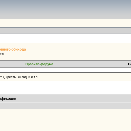
овного обихода
ия
Правила форума
Б
ты, кресты, складни и т.п.
тификация