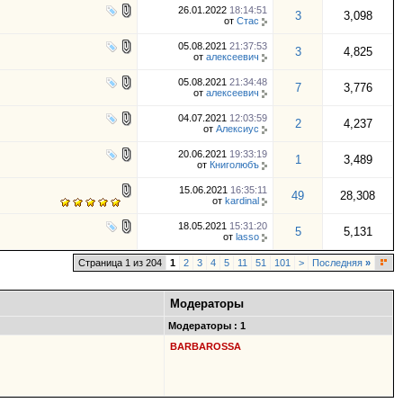
26.01.2022
18:14:51
3
3,098
от
Стас
05.08.2021
21:37:53
3
4,825
от
алексеевич
05.08.2021
21:34:48
7
3,776
от
алексеевич
04.07.2021
12:03:59
2
4,237
от
Алексиус
20.06.2021
19:33:19
1
3,489
от
Книголюбъ
15.06.2021
16:35:11
49
28,308
от
kardinal
18.05.2021
15:31:20
5
5,131
от
lasso
Страница 1 из 204
1
2
3
4
5
11
51
101
>
Последняя
»
Модераторы
Модераторы : 1
BARBAROSSA