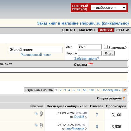
БЫСТРЫЙ
ПЕРЕХОД
Заказ книг в магазине shopuuu.ru (кликабельно)
|
|
|
|
UUU.RU
МАГАЗИН
ФОРУМ
СТАТЬИ
Имя
Запомнить?
Пароль
Расширенный поиск
Забыли пароль?
new
ан-лист
Отзывы
Страница 1 из 204
1
2
3
4
5
11
51
101
>
Последняя
»
Опции раздела
Рейтинг
Последнее сообщение
Ответов
Просмотров
14.03.2026
00:09:40
7
5,160
от
David6
24.12.2025
16:59:01
0
3,936
от
апоЛинария