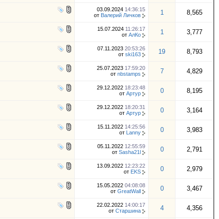
03.09.2024
14:36:15
1
8,565
от
Валерий Личков
15.07.2024
11:26:17
1
3,777
от
АлКо
07.11.2023
20:53:26
19
8,793
от
ski163
25.07.2023
17:59:20
7
4,829
от
nbstamps
29.12.2022
18:23:48
0
8,195
от
Артур
29.12.2022
18:20:31
0
3,164
от
Артур
15.11.2022
14:25:56
0
3,983
от
Lanny
05.11.2022
12:55:59
0
2,791
от
Sasha21l
13.09.2022
12:23:22
0
2,979
от
EKS
15.05.2022
04:08:08
0
3,467
от
GreatWall
22.02.2022
14:00:17
4
4,356
от
Старшина