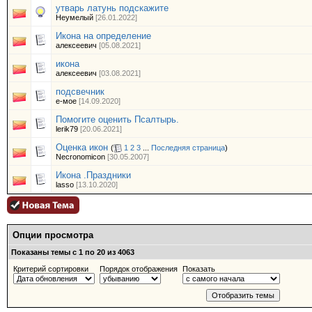
утварь латунь подскажите
Неумелый
[26.01.2022]
Икона на определение
алексеевич
[05.08.2021]
икона
алексеевич
[03.08.2021]
подсвечник
е-мое
[14.09.2020]
Помогите оценить Псалтырь.
lerik79
[20.06.2021]
Оценка икон
(
1
2
3
...
Последняя страница
)
Necronomicon
[30.05.2007]
Икона .Праздники
lasso
[13.10.2020]
Опции просмотра
Показаны темы с 1 по 20 из 4063
Критерий сортировки
Порядок отображения
Показать