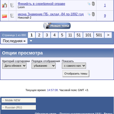
Финифть в серебряной оправе
1
Leom
икона Знамение ПБ- оклад -84 пр-1892 год
9
Николай-2
1
2
3
4
5
11
51
101
501
>
Страница 1 из 880
Последняя
»
Опции просмотра
Критерий сортировки
Порядок отображения
Показать
Текущее время:
14:57:08
. Часовой пояс GMT +3.
Обратная связь
-
Портал коллекционеров UUU
-
Вверх