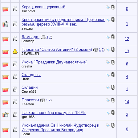
Корец, ковш церковный
0
sluchatel
Крест распятие с предстоящими. Церковная
1
резьба, дерево XVIII-XIX век.
zauzau
Лампада.
(
1
2
)
12
новотор
Плакетка "Святой Антипий" (2 эмали)
(
1
2
)
13
JEWELLER
Икона "Праздники Двунадесятные"
6
gresha
Складень.
4
Urok
Складни
1
Сергей33
Плакетки
(
1
2
)
14
Kasaton
Пасхальное яйцо-шкатулка. 1894г.
2
igor1968
Икона-ладанка Св.Николай Чудотворец и
0
Иверская Пресвятая Богородица
Leom