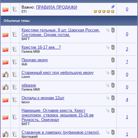
Важно:
ПРАВИЛА ПРОДАЖИ
0
ETi
Обычные темы
Крестики тельные. 8 шт. Царская Россия.
0
Состояние. Одним лотом.
BATT
Крестик 16-17 век...?
2
Галина М68
Продаю икону
7
dub
Старинный киот под небольшую икону
0
Leom
образок
0
Галина М68
Оклады к иконам 12шт
4
lasso
Навершие. Оглавие креста. Крест
энколпион, створка, мощевик 15-16 вв
1
Редкость. Оригинал
BATT
Стаканчик в лампаду (рубиновое стекло).
1
Крутецкий