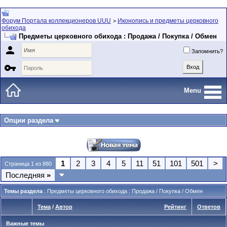
Форум Портала коллекционеров UUU
Иконопись и предметы церковного
>
обихода
Предметы церковного обихода : Продажа / Покупка / Обмен

Запомнить?

Menu
Опции раздела
1
2
3
4
5
11
51
101
501
>
Страница 1 из 880
Последняя
»
Темы раздела
: Предметы церковного обихода : Продажа / Покупка / Обмен
Тема
/
Автор
Рейтинг
Ответов
Важные темы