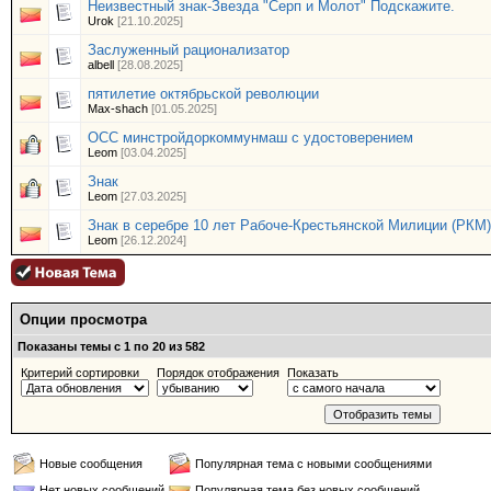
Неизвестный знак-Звезда "Серп и Молот" Подскажите.
Urok
[21.10.2025]
Заслуженный рационализатор
albell
[28.08.2025]
пятилетие октябрьской революции
Max-shach
[01.05.2025]
ОСС минстройдоркоммунмаш с удостоверением
Leom
[03.04.2025]
Знак
Leom
[27.03.2025]
Знак в серебре 10 лет Рабоче-Крестьянской Милиции (РКМ)
Leom
[26.12.2024]
Опции просмотра
Показаны темы с 1 по 20 из 582
Критерий сортировки
Порядок отображения
Показать
Новые сообщения
Популярная тема с новыми сообщениями
Нет новых сообщений
Популярная тема без новых сообщений