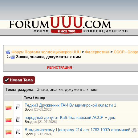
Форум Портала коллекционеров UUU
>
Фалеристика
>
СССР - Совр
Знаки, значки, документы к ним
РЕГИСТРАЦИЯ
Темы раздела
: Знаки, значки, документы к ним
Тема
/
Автор
Редкий Дружинник ГАИ Владимирской области 1
Spotti
[28.05.2026]
народный депутат Каб.-Балкарской АССР + док.
Влад-oc
[21.07.2026]
Владимирскому Централу 214 лет.1783-1997г.алюминий
(
Spotti
[16.12.2024]