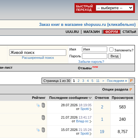
БЫСТРЫЙ
ПЕРЕХОД
Заказ книг в магазине shopuuu.ru (кликабельно)
|
|
|
|
UUU.RU
МАГАЗИН
ФОРУМ
СТАТЬИ
Имя
Запомнить?
Пароль
Расширенный поиск
Забыли пароль?
new
ан-лист
Отзывы
Страница 1 из 30
1
2
3
4
5
11
>
Последняя
»
Опции раздела
Рейтинг
Последнее сообщение
Ответов
Просмотров
28.07.2026
18:19:05
2
583
от
Spotti
21.07.2026
13:41:17
1
240
от
Влад-oc
15.07.2026
21:15:24
19
8,757
от
Spotti