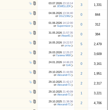
03.07.2026
23:10:14
3
1,331
от
JEWELLER
04.06.2026
13:34:40
0
844
от
DGZ1962
01.06.2026
14:12:00
0
312
от
Supermizer
31.05.2026
21:57:35
0
384
от
Иван81
16.05.2026
19:22:57
5
2,479
от
ухты
26.03.2026
12:25:27
2
3,609
от
Галина М68
24.01.2026
14:46:23
0
3,161
от
GAI
29.10.2025
21:44:55
2
1,951
от
Alexandr71
29.10.2025
21:42:17
2
2,317
от
Alexandr71
29.10.2025
21:40:09
1
3,221
от
Alexandr71
29.10.2025
21:38:36
2
4,706
от
Alexandr71