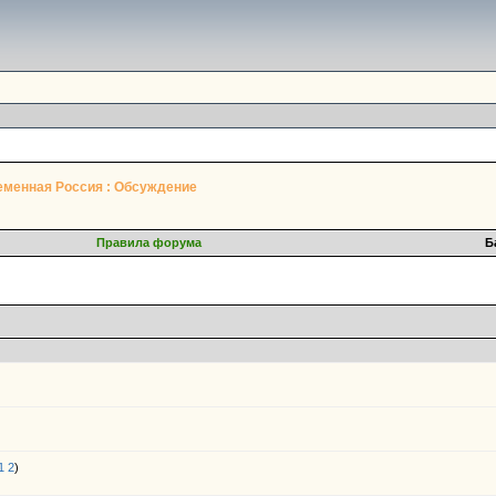
еменная Россия : Обсуждение
Правила форума
Б
1
2
)