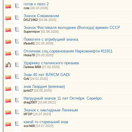
готов к пвхо 2
сом
[26.03.2026]
Значок Совавиахим
DGZ1962
[04.06.2026]
Значок Фестиваля молодежи (Вологда) времен СССР
Supermizer
[01.06.2026]
Помогите с атрибуцией значка.
Иван81
[31.05.2026]
Отличник соц.соревнования Наркомнефти #11911
Нева78
[25.03.2020]
Ударнику сталинского призыва
Галина М68
[07.02.2026]
Знак 40 лет ВЛКСМ GADI
GAI
[24.01.2026]
знак Гвардия (военная)
juris07
[16.05.2020]
Нагрудный значок 11 лет Октября. Серебро.
drag2007
[16.08.2021]
Значок с накладным Лениным
ИГOР
[16.07.2023]
какой то старенький знак
sochi08
[14.07.2022]