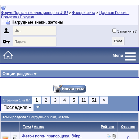
Форум Портала коллекционеров UUU
Фалеристика
Царская Россия :
>
>
Продажа / Покупка
Нагрудные знаки, жетоны

Запомнить?

Menu
Опции раздела
1
2
3
4
5
11
51
>
Страница 1 из 87
Последняя
»
Темы раздела
: Нагрудные знаки, жетоны
Тема
/
Автор
Рейтинг
Ответов
Жетон погон прапорщика. 84пр.
0