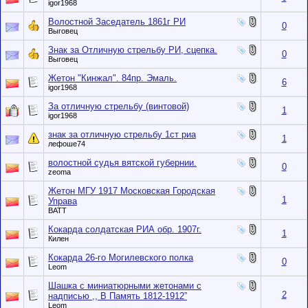
igor1968
Волостной Заседатель 1861г РИ
0
Выговец
Знак за Отличную стрельбу РИ, сцепка.
0
Выговец
Жетон "Кинжал". 84пр. Эмаль.
6
igor1968
За отличную стрельбу (винтовой)
1
igor1968
знак за отличную стрельбу 1ст риа
1
лефоше74
волостной судья вятской губернии.
0
zeoma
Жетон МГУ 1917 Московская Городская
1
Управа
BATT
Кокарда солдатская РИА обр. 1907г.
1
Килен
Кокарда 26-го Могилевского полка
0
Leom
Шашка с миниатюрными жетонами с
2
надписью ,, В Память 1812-1912”
Leom