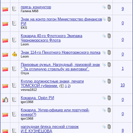
пряга- кондуктор
9
Галина М68
Знак на контр погон Министерство финансов
0
РИ
EKS
Кокарда 40-го Флотского Экипажа
0
Черноморского Флота
Leom
Знак 114-го Пехотного Новоторжского полка
0
Leom
Призовые ружья. Нагрудный, призовой знак
1
" За отличную стрельбу из винтовки".
Osya
Куплю должностные знаки, печати
10
ТОМСКОЙ губернии.
(
1
2
)
vesna1812
Кокарда. Орёл РИ
0
igor1968
Кокарда. Унтер-офицер или портупей-
0
юнкер(?)
igor1968
нагрудная бляха лесной сторож
8
И.Е.КУЗНЕЦОВА