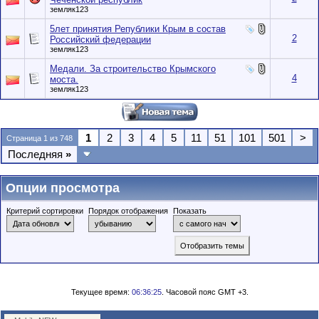
земляк123
5лет принятия Републики Крым в состав
2
Российский федерации
земляк123
Медали. За строительство Крымского
4
моста.
земляк123
1
2
3
4
5
11
51
101
501
>
Страница 1 из 748
Последняя
»
Опции просмотра
Критерий сортировки
Порядок отображения
Показать
Текущее время:
06:36:25
. Часовой пояс GMT +3.