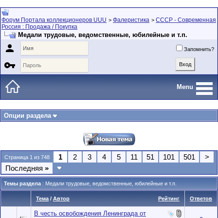
Форум Портала коллекционеров UUU
Фалеристика
СССР - Современная
>
>
Россия : Продажа / Покупка
Медали трудовые, ведомственные, юбилейные и т.п.

Запомнить?

Menu
Опции раздела
1
2
3
4
5
11
51
101
501
>
Страница 1 из 748
Последняя
»
Темы раздела
: Медали трудовые, ведомственные, юбилейные и т.п.
Тема
/
Автор
Рейтинг
Ответов
В честь освобождения Ленинграда от