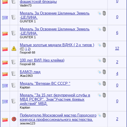
0
фашистской блокады
Vadim73
Медаль За Освоение Целинных Земель
0
-ЦЕЛИНА.
GUNTER 1
Медаль За Освоение Целинных Земель
6
-ЦЕЛИНА.
GUNTER 1
Малые золотые медали ВДНХ ( 2-х типов )
12
(
1
2
)
Георгий 68
100 лет ВИЛ (без клейма)
2
Георгий 68
БАМ(2) лмд
4
Жак1963
Медаль "Ветеран ВС СССР "
0
Kapitan
Медаль "За 15 лет безупречной слубы в
МВД РСФСР". Знак"Участник боевых
0
действий" МВД.
Kapitan
Победителю.Московский мастер.Городского
2
конкурса профессионального мастерства.
земляк123