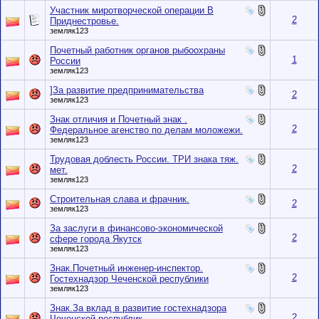
Участник миротворческой операции В
2
Приднестровье.
земляк123
Почетный работник органов рыбоохраны
1
России
земляк123
]За развитие предпринимательства
2
земляк123
Знак отличия и Почетный знак .
2
Федеральное агенство по делам моложежи.
земляк123
Трудовая доблесть России. ТРИ знака тяж.
2
мет.
земляк123
Строительная слава и фрачник.
2
земляк123
За заслуги в финансово-экономической
2
сфере города Якутск
земляк123
Знак.Почетный инженер-инспектор.
2
Гостехнадзор Чеченской республики
земляк123
Знак.За вклад в развитие гостехнадзора
2
Чеченской республик