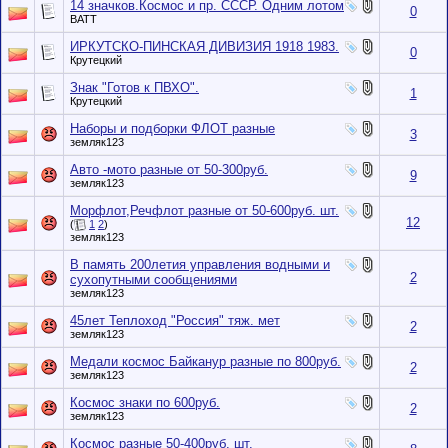
14 значков.Космос и пр. СССР. Одним лотом
0
BATT
ИРКУТСКО-ПИНСКАЯ ДИВИЗИЯ 1918 1983.
0
Крутецкий
Знак "Готов к ПВХО".
1
Крутецкий
Наборы и подборки ФЛОТ разные
3
земляк123
Авто -мото разные от 50-300руб.
9
земляк123
Морфлот,Речфлот разные от 50-600руб. шт.
12
(
1
2
)
земляк123
В память 200летия управления водными и
2
сухопутными сообщениями
земляк123
45лет Теплоход "Россия" тяж. мет
2
земляк123
Медали космос Байканур разные по 800руб.
2
земляк123
Космос знаки по 600руб.
2
земляк123
Космос разные 50-400руб. шт.