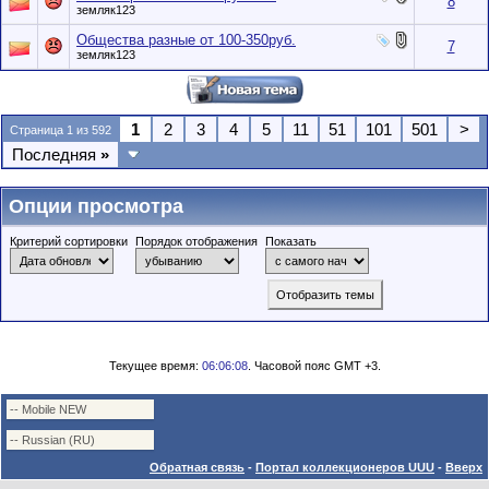
8
земляк123
Общества разные от 100-350руб.
7
земляк123
1
2
3
4
5
11
51
101
501
>
Страница 1 из 592
Последняя
»
Опции просмотра
Критерий сортировки
Порядок отображения
Показать
Текущее время:
06:06:08
. Часовой пояс GMT +3.
Обратная связь
-
Портал коллекционеров UUU
-
Вверх