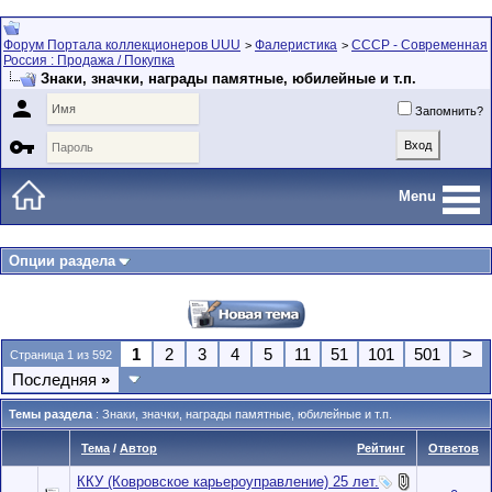
Форум Портала коллекционеров UUU
Фалеристика
СССР - Современная
>
>
Россия : Продажа / Покупка
Знаки, значки, награды памятные, юбилейные и т.п.

Запомнить?

Menu
Опции раздела
1
2
3
4
5
11
51
101
501
>
Страница 1 из 592
Последняя
»
Темы раздела
: Знаки, значки, награды памятные, юбилейные и т.п.
Тема
/
Автор
Рейтинг
Ответов
ККУ (Ковровское карьероуправление) 25 лет.