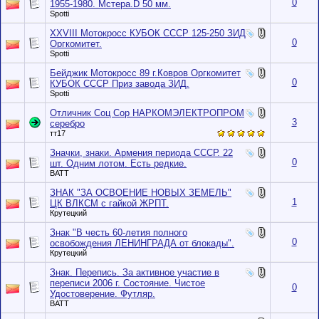
0
1955-1980. Мстера.D 50 мм.
Spotti
XXVIII Мотокросс КУБОК CCCР 125-250 ЗИД
0
Оргкомитет.
Spotti
Бейджик Мотокросс 89 г.Ковров Оргкомитет
0
КУБОК СССР Приз завода ЗИД.
Spotti
Отличник Соц Сор НАРКОМЭЛЕКТРОПРОМ
3
серебро
тт17
Значки, знаки. Армения периода СССР. 22
0
шт. Одним лотом. Есть редкие.
BATT
ЗНАК "ЗА ОСВОЕНИЕ НОВЫХ ЗЕМЕЛЬ"
1
ЦК ВЛКСМ с гайкой ЖРПТ.
Крутецкий
Знак "В честь 60-летия полного
0
освобождения ЛЕНИНГРАДА от блокады".
Крутецкий
Знак. Перепись. За активное участие в
переписи 2006 г. Состояние. Чистое
0
Удостоверение. Футляр.
BATT