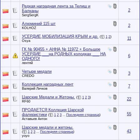
Редкая наградная лента за Телиш и
2
Балканы
SergSergK
Алюминий 115 шт
2
KOLHOZ
УСЕРДИЕ,МОБИЛИЗАЦИЯ,КРЫМ и др.
(
1
2
)
11
Osya
ГК № 90455 + АННА № 11972 + Большое
УСЕРДИЕ ___на РОДНЫХ колодках ___ НА
6
ОДНОГО!
лентяй
Четыре медали
3
CREDO
Коллекция наградных лент
7
Валерий Личков
Царские Медали и Жетоны.
(
1
2
3
)
22
RF60
ПРОДАЕТСЯ Коллкция Царской
55
фалеристики
(
1
2
3
...
Последняя страница
)
Аставьев Антон
Царские медали и жетоны.
43
(
1
2
3
...
Последняя страница
)
yoyo