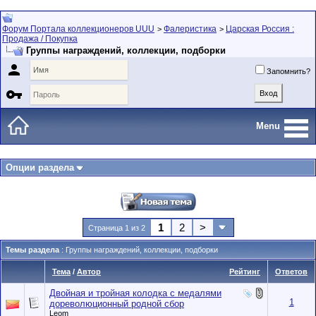
Форум Портала коллекционеров UUU
Фалеристика
Царская Россия :
>
>
Продажа / Покупка
Группы награждений, коллекции, подборки

Запомнить?

Menu
Опции раздела
1
2
>
Страница 1 из 2
Темы раздела
: Группы награждений, коллекции, подборки
Тема
/
Автор
Рейтинг
Ответов
Двойная и тройная колодка с медалями
1
дореволюционный родной сбор
Leom