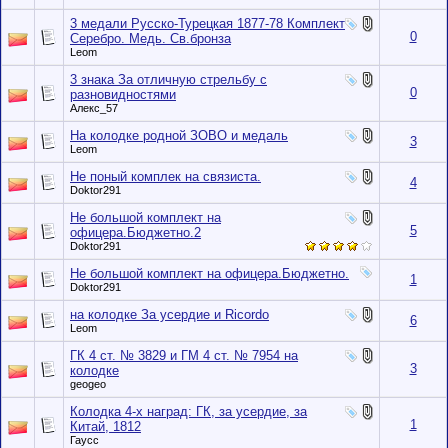
3 медали Русско-Турецкая 1877-78 Комплект
0
Серебро. Медь. Св.бронза
Leom
3 знака За отличную стрельбу с
0
разновидностями
Алекс_57
На колодке родной ЗОВО и медаль
3
Leom
Не поный комплек на связиста.
4
Doktor291
Не большой комплект на
5
офицера.Бюджетно.2
Doktor291
Не большой комплект на офицера.Бюджетно.
1
Doktor291
на колодке За усердие и Ricordo
6
Leom
ГК 4 ст. № 3829 и ГМ 4 ст. № 7954 на
3
колодке
geogeo
Колодка 4-х наград: ГК, за усердие, за
1
Китай, 1812
Гаусс