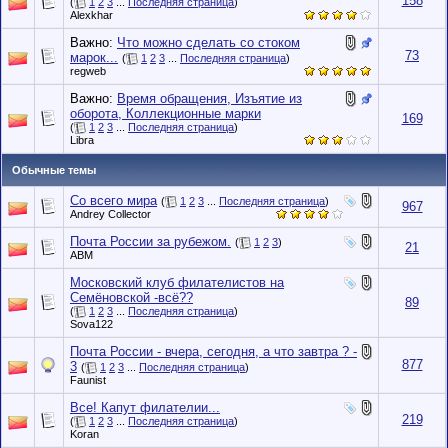
158
(
1
2
3
...
Последняя страница
)
Alexkhar
Важно:
Что можно сделать со стоком
73
марок...
(
1
2
3
...
Последняя страница
)
regweb
Важно:
Время обращения, Изъятие из
оборота, Коллекционные марки
169
(
1
2
3
...
Последняя страница
)
Libra
Обычные темы
Со всего мира
(
1
2
3
...
Последняя страница
)
967
Andrey Collector
Почта России за рубежом.
(
1
2
3
)
21
АВМ
Московский клуб филателистов на
Семёновской -всё??
89
(
1
2
3
...
Последняя страница
)
Sova122
Почта России - вчера, сегодня, а что завтра ? -
877
3
(
1
2
3
...
Последняя страница
)
Faunist
Все! Капут филателии...
219
(
1
2
3
...
Последняя страница
)
Koran