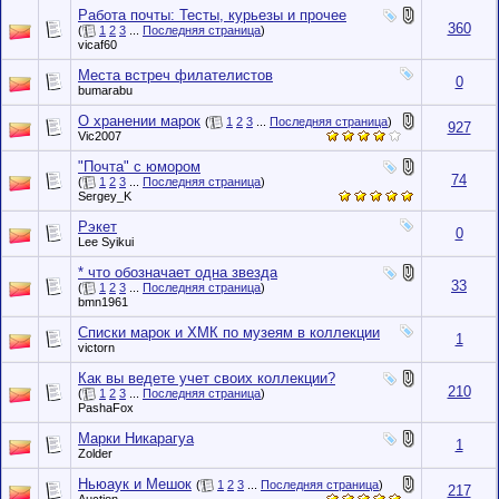
Работа почты: Тесты, курьезы и прочее
360
(
1
2
3
...
Последняя страница
)
vicaf60
Места встреч филателистов
0
bumarabu
О хранении марок
(
1
2
3
...
Последняя страница
)
927
Vic2007
"Почта" с юмором
74
(
1
2
3
...
Последняя страница
)
Sergey_K
Рэкет
0
Lee Syikui
* что обозначает одна звезда
33
(
1
2
3
...
Последняя страница
)
bmn1961
Списки марок и ХМК по музеям в коллекции
1
victorn
Как вы ведете учет своих коллекции?
210
(
1
2
3
...
Последняя страница
)
PashaFox
Марки Никарагуа
1
Zolder
Ньюаук и Мешок
(
1
2
3
...
Последняя страница
)
217