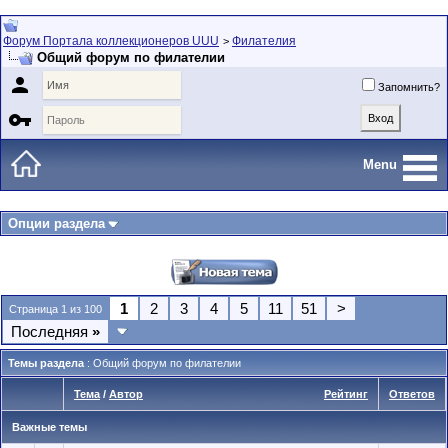
Форум Портала коллекционеров UUU
Филателия
>
Общий форум по филателии

Запомнить?

Menu
Опции раздела
1
2
3
4
5
11
51
>
Страница 1 из 100
Последняя
»
Темы раздела
: Общий форум по филателии
Тема
/
Автор
Рейтинг
Ответов
Важные темы