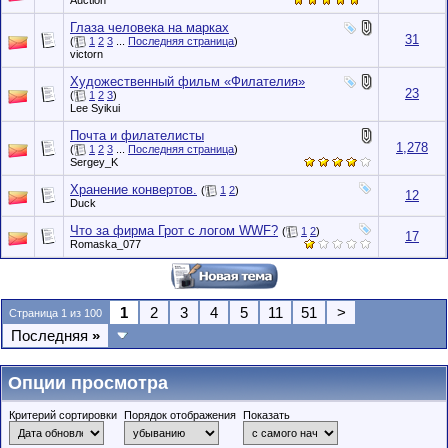
Auction
Глаза человека на марках
31
(
1
2
3
...
Последняя страница
)
victorn
Художественный фильм «Филателия»
23
(
1
2
3
)
Lee Syikui
Почта и филателисты
1,278
(
1
2
3
...
Последняя страница
)
Sergey_K
Хранение конвертов.
(
1
2
)
12
Duck
Что за фирма Грот с логом WWF?
(
1
2
)
17
Romaska_077
1
2
3
4
5
11
51
>
Страница 1 из 100
Последняя
»
Опции просмотра
Критерий сортировки
Порядок отображения
Показать