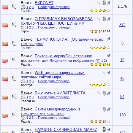
Важно:
EXPONET
1,176
(
1
2
3
...
Последняя страница
)
Faunist
Важно:
О ПРАВИЛАХ ВЫВОЗА/ВВОЗА
КУЛЬТУРНЫХ ЦЕННОСТЕЙ из РФ
872
(
1
2
3
...
Последняя страница
)
Гурон
Важно:
ТЕРМИНОЛОГИЯ : [Оглавление всех
6
тем раздела]
Faunist
Важно:
Почтовые марки/Общественное
19
достояние, или Лицензии на иображение
(
1
2
)
Faunist
Важно:
WEB адреса национальных
почтовых сайтов мира
46
(
1
2
3
...
Последняя страница
)
AndreyR
Важно:
Библиотека ФИЛАТЕЛИСТА
84
(
1
2
3
...
Последняя страница
)
PashaFox
Важно:
Сайты международных и
тематических каталогов
130
(
1
2
3
...
Последняя страница
)
Faunist
Важно:
НАУЧИТЕ СКАНИРОВАТЬ МАРКИ