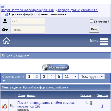
Форум Портала коллекционеров UUU
Фарфор, фаянс, стекло и т.п.
>
Русский фарфор, фаянс, майолика

Запомнить?

Menu
Опции раздела
1
2
3
4
5
11
>
Последняя
»
Страница 1 из 43
Темы раздела
: Русский фарфор, фаянс, майолика
Тема
/
Автор
Рейтинг
Ответов
Помогите определить клеймо символ,
1
первая пол 19в
Елена987