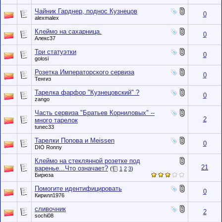
Чайник Гарднер, поднос Кузнецов
0
alexmalex
Клеймо на сахарница.
0
Алекс37
Три статуэтки
0
golosi
Розетка Императорского сервиза
0
Тенгиз
Тарелка фарфор "Кузнецовский" ?
0
zango
Часть сервиза "Братьев Корниловых" --
2
много тарелок
tunec33
Тарелки Попова и Meissen
0
DIO Ronny
Клеймо на стеклянной розетке под
21
варенье...Что означает?
(
1
2
3
)
Бирюза
Помогите идентифицировать
0
Кирилл1976
сливочник
2
sochi08