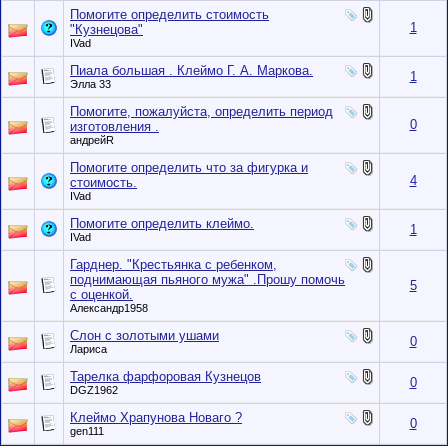
Помогите определить стоимость
1
"Кузнецова"
IVad
Пиала большая . Клеймо Г. А. Маркова.
1
Элла 33
Помогите, пожалуйста, определить период
0
изготовления .
андрейR
Помогите определить что за фигурка и
4
стоимость.
IVad
Помогите определить клеймо.
1
IVad
Гарднер. "Крестьянка с ребенком,
поднимающая пьяного мужа" .Прошу помочь
5
с оценкой.
Александр1958
Слон с золотыми ушами
0
Лариса
Тарелка фарфоровая Кузнецов
0
DGZ1962
Клеймо Храпунова Новаго ?
0
gen111