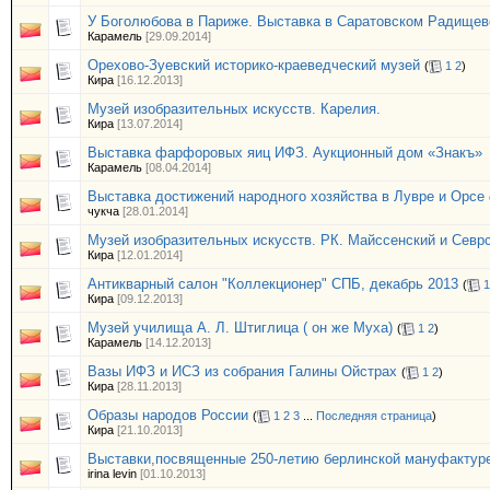
У Боголюбова в Париже. Выставка в Саратовском Радищев
Карамель
[29.09.2014]
Орехово-Зуевский историко-краеведческий музей
(
1
2
)
Кира
[16.12.2013]
Музей изобразительных искусств. Карелия.
Кира
[13.07.2014]
Выставка фарфоровых яиц ИФЗ. Аукционный дом «Знакъ»
Карамель
[08.04.2014]
Выставка достижений народного хозяйства в Лувре и Орсе
чукча
[28.01.2014]
Музей изобразительных искусств. РК. Майссенский и Севр
Кира
[12.01.2014]
Антикварный салон "Коллекционер" СПБ, декабрь 2013
(
1
Кира
[09.12.2013]
Музей училища А. Л. Штиглица ( он же Муха)
(
1
2
)
Карамель
[14.12.2013]
Вазы ИФЗ и ИСЗ из собрания Галины Ойстрах
(
1
2
)
Кира
[28.11.2013]
Образы народов России
(
1
2
3
...
Последняя страница
)
Кира
[21.10.2013]
Выставки,посвященные 250-летию берлинской мануфактуре
irina levin
[01.10.2013]