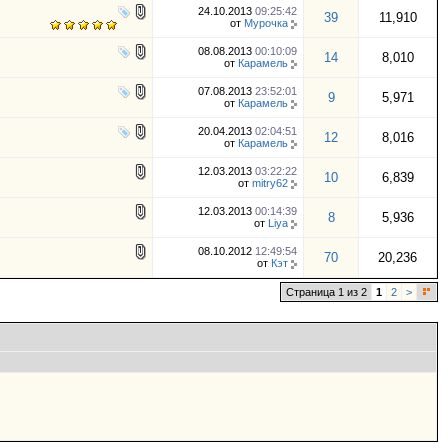
24.10.2013
09:25:42
39
11,910
от
Мурочка
08.08.2013
00:10:09
14
8,010
от
Карамель
07.08.2013
23:52:01
9
5,971
от
Карамель
20.04.2013
02:04:51
12
8,016
от
Карамель
12.03.2013
03:22:22
10
6,839
от
mitry62
12.03.2013
00:14:39
8
5,936
от
Liya
08.10.2012
12:49:54
70
20,236
от
Кэт
Страница 1 из 2
1
2
>