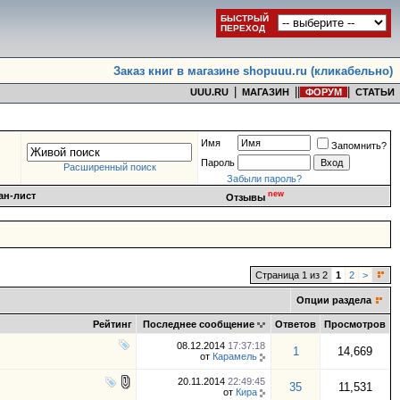
БЫСТРЫЙ
ПЕРЕХОД
Заказ книг в магазине shopuuu.ru (кликабельно)
|
|
|
|
UUU.RU
МАГАЗИН
ФОРУМ
СТАТЬИ
Имя
Запомнить?
Пароль
Расширенный поиск
Забыли пароль?
new
ан-лист
Отзывы
Страница 1 из 2
1
2
>
Опции раздела
Рейтинг
Последнее сообщение
Ответов
Просмотров
08.12.2014
17:37:18
1
14,669
от
Карамель
20.11.2014
22:49:45
35
11,531
от
Кира