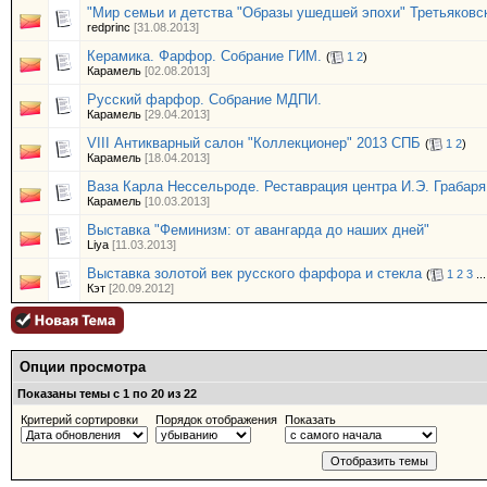
"Мир семьи и детства "Образы ушедшей эпохи" Третьяковс
redprinc
[31.08.2013]
Керамика. Фарфор. Собрание ГИМ.
(
1
2
)
Карамель
[02.08.2013]
Русский фарфор. Собрание МДПИ.
Карамель
[29.04.2013]
VIII Антикварный салон "Коллекционер" 2013 СПБ
(
1
2
)
Карамель
[18.04.2013]
Ваза Карла Нессельроде. Реставрация центра И.Э. Грабаря
Карамель
[10.03.2013]
Выставка "Феминизм: от авангарда до наших дней"
Liya
[11.03.2013]
Выставка золотой век русского фарфора и стекла
(
1
2
3
..
Кэт
[20.09.2012]
Опции просмотра
Показаны темы с 1 по 20 из 22
Критерий сортировки
Порядок отображения
Показать