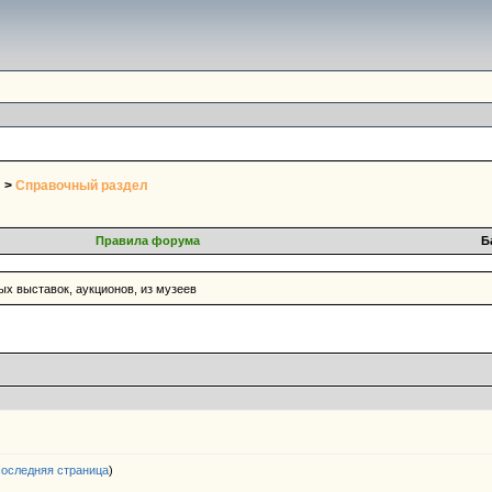
>
Справочный раздел
Правила форума
Б
х выставок, аукционов, из музеев
оследняя страница
)