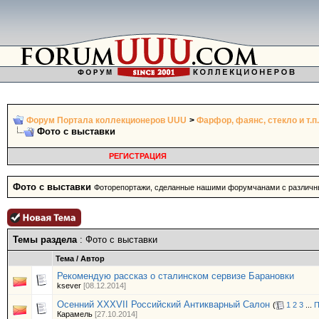
Форум Портала коллекционеров UUU
>
Фарфор, фаянс, стекло и т.п.
Фото с выставки
РЕГИСТРАЦИЯ
Фото с выставки
Фоторепортажи, сделанные нашими форумчанами с различны
Темы раздела
: Фото с выставки
Тема
/
Автор
Рекомендую рассказ о сталинском сервизе Барановки
ksever
[08.12.2014]
Осенний XXXVII Российский Антикварный Салон
(
1
2
3
...
П
Карамель
[27.10.2014]