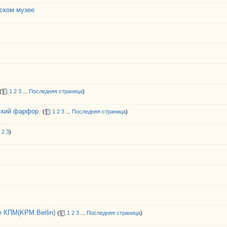
ском музее
(
1
2
3
...
Последняя страница
)
ский фарфор.
(
1
2
3
...
Последняя страница
)
2
3
)
 КПМ(KPM Berlin)
(
1
2
3
...
Последняя страница
)