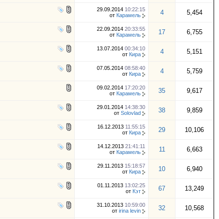
29.09.2014
10:22:15
4
5,454
от
Карамель
22.09.2014
20:33:55
17
6,755
от
Карамель
13.07.2014
00:34:10
4
5,151
от
Кира
07.05.2014
08:58:40
4
5,759
от
Кира
09.02.2014
17:20:20
35
9,617
от
Карамель
29.01.2014
14:38:30
38
9,859
от
Solovlad
16.12.2013
11:55:15
29
10,106
от
Кира
14.12.2013
21:41:11
11
6,663
от
Карамель
29.11.2013
15:18:57
10
6,940
от
Кира
01.11.2013
13:02:25
67
13,249
от
Кэт
31.10.2013
10:59:00
32
10,568
от
irina levin