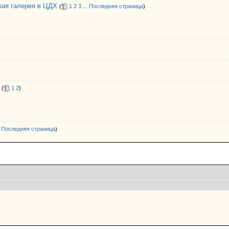
кая галерея в ЦДХ
(
1
2
3
...
Последняя страница
)
(
1
2
)
.
Последняя страница
)