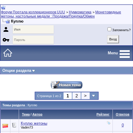
Форум Портала коллекционеров UUU
Нумизматика
Монетовидные
>
>
жетоны, настольные медали : Продажа/Покупка/Обмен
Куплю

Запомнить?

Menu
Опции раздела
1
2
>
Страница 1 из 2
Темы раздела
: Куплю
Тема
/
Автор
Рейтинг
Ответов
Куплю жетоны
0
Vadim73