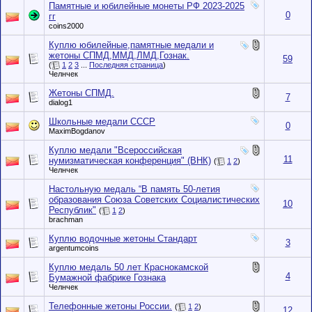
Памятные и юбилейные монеты РФ 2023-2025
0
гг
coins2000
Куплю юбилейные,памятные медали и
жетоны СПМД,ММД,ЛМД,Гознак.
59
(
1
2
3
...
Последняя страница
)
Челнчек
Жетоны СПМД.
7
dialog1
Школьные медали СССР
0
MaximBogdanov
Куплю медали "Всероссийская
11
нумизматическая конференция" (ВНК)
(
1
2
)
Челнчек
Настольную медаль “В память 50-летия
образования Союза Советских Социалистических
10
Республик"
(
1
2
)
brachman
Куплю водочные жетоны Стандарт
3
argentumcoins
Куплю медаль 50 лет Краснокамской
4
Бумажной фабрике Гознака
Челнчек
Телефонные жетоны России.
(
1
2
)
12