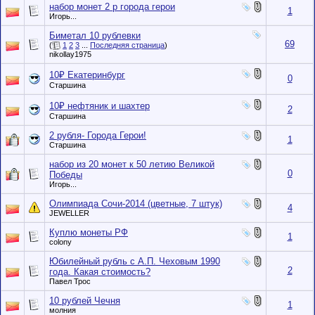
набор монет 2 р города герои
1
Игорь...
Биметал 10 рублевки
69
(
1
2
3
...
Последняя страница
)
nikollay1975
10₽ Екатеринбург
0
Старшина
10₽ нефтяник и шахтер
2
Старшина
2 рубля- Города Герои!
1
Старшина
набор из 20 монет к 50 летию Великой
0
Победы
Игорь...
Олимпиада Сочи-2014 (цветные, 7 штук)
4
JEWELLER
Куплю монеты РФ
1
colony
Юбилейный рубль с А.П. Чеховым 1990
2
года. Какая стоимость?
Павел Трос
10 рублей Чечня
1
молния