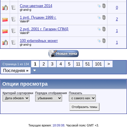
Сочи цветная 2014
0
gl-and-g
1 руб. Пушкин 1999 г.
2
ValeriP
2 руб. 2001 г. Гагарин СПМД
1
ValeriP
100 юбилейных монет
1
gl-and-g
1
2
3
4
5
11
51
101
>
Страница 1 из 134
Последняя
»
Опции просмотра
Критерий сортировки
Порядок отображения
Показать
Текущее время:
18:09:08
. Часовой пояс GMT +3.