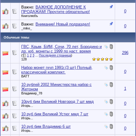
Важно:
ВАЖНОЕ ДОПОЛНЕНИЕ К
0
ПРОДАЖАМ! Прочтите обязательно!
Книголюбъ
Важно:
Внимание! Новый подраздел!
0
_mike_
Обычные темы
ГВС, Крым, БИМ, Сочи, 70 лет, Бородино и
др. юб. монеты с 1999 по наст. время
296
(
1
2
3
...
Последняя страница
)
128
Набор монет гкчп 1991г.(3 шт) Полный,
0
классический комплект.
BATT
10 рублей 2002 Министерства набор с
1
Жетоном
Владимир_78
10руб бим Великий Новгород 7 шт ммд
0
Игорь...
10 руб бим Великий Устюг ммд 7 шт
0
Игорь...
10 руб бим Владимир 6 шт
0
Игорь...