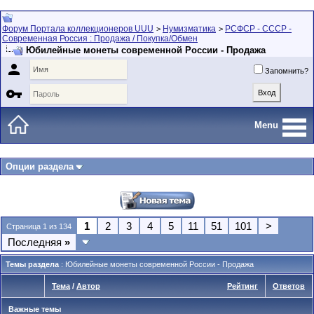
Форум Портала коллекционеров UUU
Нумизматика
РСФСР - СССР -
>
>
Современная Россия : Продажа / Покупка/Обмен
Юбилейные монеты современной России - Продажа

Запомнить?

Menu
Опции раздела
1
2
3
4
5
11
51
101
>
Страница 1 из 134
Последняя
»
Темы раздела
: Юбилейные монеты современной России - Продажа
Тема
/
Автор
Рейтинг
Ответов
Важные темы