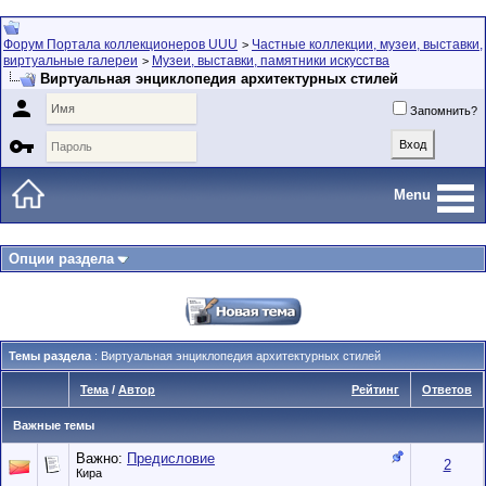
Форум Портала коллекционеров UUU
Частные коллекции, музеи, выставки,
>
виртуальные галереи
Музеи, выставки, памятники искусства
>
Виртуальная энциклопедия архитектурных стилей

Запомнить?

Menu
Опции раздела
Темы раздела
: Виртуальная энциклопедия архитектурных стилей
Тема
/
Автор
Рейтинг
Ответов
Важные темы
Важно:
Предисловие
2
Кира