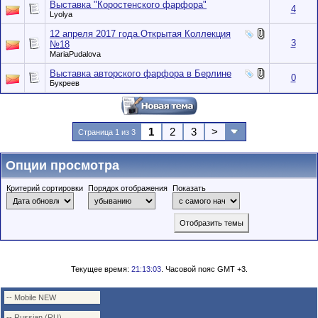
Выставка "Коростенского фарфора"
4
Lyolya
12 апреля 2017 года.Открытая Коллекция
3
№18
MariaPudalova
Выставка авторского фарфора в Берлине
0
Букреев
1
2
3
>
Страница 1 из 3
Опции просмотра
Критерий сортировки
Порядок отображения
Показать
Текущее время:
21:13:03
. Часовой пояс GMT +3.