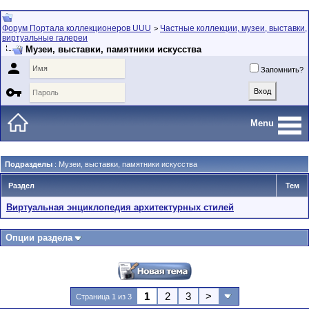
Форум Портала коллекционеров UUU
Частные коллекции, музеи, выставки,
>
виртуальные галереи
Музеи, выставки, памятники искусства

Запомнить?

Menu
Подразделы
: Музеи, выставки, памятники искусства
Раздел
Тем
Виртуальная энциклопедия архитектурных стилей
Опции раздела
1
2
3
>
Страница 1 из 3