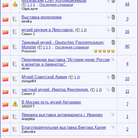
Московский Слет Коллекционеров
44
(
1
2
3
...
Последняя страница
)
OlgaLayne
Выставка моделизма
3
tarelka
музей оружия в Ярославле.
(
1
2
)
16
Саныч 2
Танковый музей - Deutsches Panzermuseum,
90
Munster
(
1
2
3
...
Последняя страница
)
Preussen
Передвижная выставка "История денег России
4
в монетах и банкнотах".
okotv
Музей Советской Армии
(
1
2
)
10
mongol64
частный музей. Иматра.Финляндия.
(
1
2
)
11
Саныч 2
В Москве есть музей Авторевю
7
3ASOFT
Ярмарка выставка антиквариата г. Иваново
1
AntiqWar
Благотворительная выставка Виктора Халия
2
Zalezaka