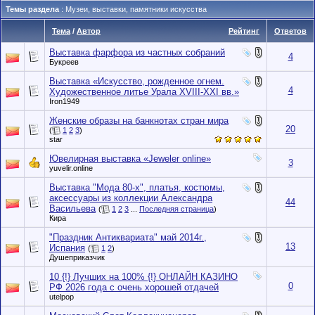
Темы раздела
: Музеи, выставки, памятники искусства
Тема
/
Автор
Рейтинг
Ответов
Выставка фарфора из частных собраний
4
Букреев
Выставка «Искусство, рожденное огнем.
4
Художественное литье Урала XVIII-XXI вв.»
Iron1949
Женские образы на банкнотах стран мира
20
(
1
2
3
)
star
Ювелирная выставка «Jeweler online»
3
yuvelir.online
Выставка "Мода 80-х", платья, костюмы,
аксессуары из коллекции Александра
44
Васильева
(
1
2
3
...
Последняя страница
)
Кира
"Праздник Антиквариата" май 2014г.,
13
Испания
(
1
2
)
Душеприказчик
10 {!} Лучших на 100% {!} ОНЛАЙН КАЗИНО
0
РФ 2026 года с очень хорошей отдачей
utelpop