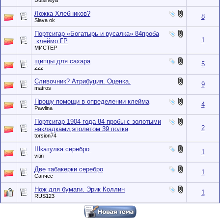
Dulsineya
Ложка Хлебников?
8
Slava ok
Портсигар «Богатырь и русалка» 84проба
1
.клеймо ГР
МИСТЕР
щипцы для сахара
5
zzz
Сливочник? Атрибуция. Оценка.
9
matros
Прошу помощи в определении клейма
4
Pawlina
Портсигар 1904 года 84 пробы с золотыми
2
накладками,эполетом 39 полка
torsion74
Шкатулка серебро.
1
vitin
Две табакерки серебро
1
Санчес
Нож для бумаги. Эрик Коллин
1
RUS123