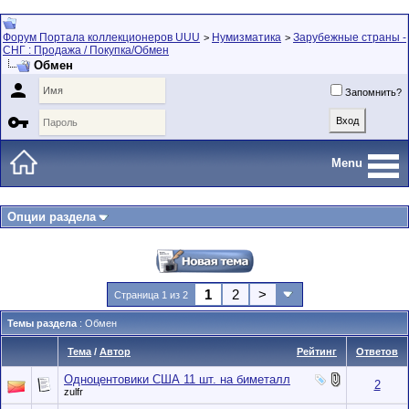
Форум Портала коллекционеров UUU
Нумизматика
Зарубежные страны -
>
>
СНГ : Продажа / Покупка/Обмен
Обмен

Запомнить?

Menu
Опции раздела
1
2
>
Страница 1 из 2
Темы раздела
: Обмен
Тема
/
Автор
Рейтинг
Ответов
Одноцентовики США 11 шт. на биметалл
2
zulfr