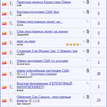
Памятные монеты Казахстана Обмен
1
zulfr
Квотеры-погодовки США 9шт.
0
zulfr
Обмен иностранных монет на...
0
syxar
Сбор иностранных монет на значки
0
Зверобой
евро на евро
6
ussik
Словения 3 ев.Монако 2ев. С-Марино 1ев
0
veol53
Обмен квотерами США со штатами
2
Grend.hors
обмен юбилейными квотерами США
38
(
1
2
3
...
Последняя страница
)
shabanovs57
Венская филармония (СЕРЕБРЯНЫЙ
2
ФИЛАРМОНИКЕР)
Бомж
Обменник Сан Саныча - иностранные
23
монеты
(
1
2
3
)
San Sanych