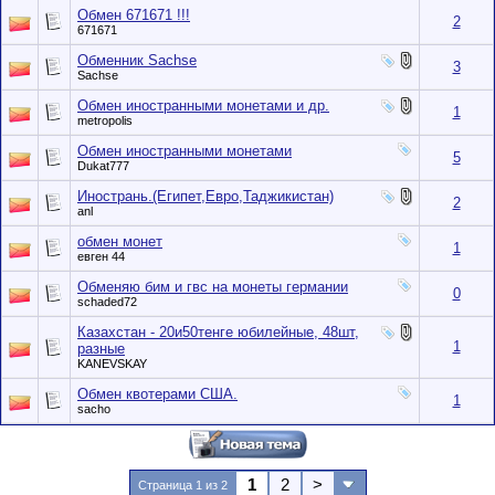
Обмен 671671 !!!
2
671671
Обменник Sachse
3
Sachse
Обмен иностранными монетами и др.
1
metropolis
Обмен иностранными монетами
5
Dukat777
Инострань.(Египет,Евро,Таджикистан)
2
anl
обмен монет
1
евген 44
Обменяю бим и гвc на монеты германии
0
schaded72
Казахстан - 20и50тенге юбилейные, 48шт,
1
разные
KANEVSKAY
Обмен квотерами США.
1
sacho
1
2
>
Страница 1 из 2