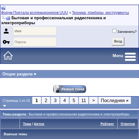
Форум Портала коллекционеров UUU
Техника, приборы, инструменты
>
Бытовая и профессиональная радиотехника и
электроприборы

Запомнить?

Menu
Опции раздела
1
2
3
4
5
11
>
Последняя
»
Страница 1 из 15
Темы раздела
: Бытовая и профессиональная радиотехника и электроприборы
Тема
/
Автор
Рейтинг
Ответов
Важные темы