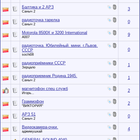
Балтика и 2 АРЗ
3
Саныч 2
радиоточка тарелка
0
Саныч 2
Motorola 8500X и 3200 International
9
A007
радиоточка. Юбилейный. мини. г.Львов.
0
СССР
sochi08
радиоприёмники СССР
1
Зерцало
радиоприемник Родина.1945.
1
Саныч 2
магнитофон спец служб
2
Игорь...
Граммофон
2
"ВИКТОРИЯ"
АРЗ 51
0
Саныч 2
Видеокамера-очки.
4
аджимушкай
GENERAL SOUND 4040