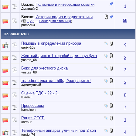
Важно:
Полезные и интересные ссылки
1
Дмитрий О
Важно:
История радио и радиотехники
58
(
1
2
3
...
Последняя страница
)
pumba64
Обычные темы
Помощь в определении прибора
9
garik-10s
Жесткий диск в 1 терабайт для ноутбука
2
yustas_68
Бокс для жесткого диска
3
yustas_68
телефон алкатель 585д Уже раритет!
2
аджимушкай
Оценка ТДС - 22 - 2.
0
Шалаш
Процессоры
7
hameleon
Рация СССР
1
mirmur
Телефонный аппарат уличный под 2 коп
4
torsion74