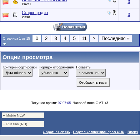
0
Pavell
Старое радио
0
lasso
1
2
3
4
5
11
>
Последняя
»
Страница 1 из 15
Опции просмотра
Критерий сортировки
Порядок отображения
Показать
Текущее время:
07:07:05
. Часовой пояс GMT +3.
Обратная связь
-
Портал коллекционеров UUU
-
Вверх