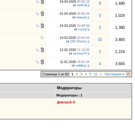
19.04.2026
00:56:19
9
1,490
от
nettroll
01.04.2026
09:55:25
0
1,024
от
мишак
24.03.2026
20:48:59
3
1,380
от
ruzed
10.03.2026
20:50:43
10
3,465
от
DIO Ronny
12.02.2026
21:10:03
2
2,224
от
torsion74
11.01.2026
15:02:34
4
3,665
от
wildboy
Страница 1 из 50
1
2
3
4
5
11
>
Последняя
»
Модераторы
Модераторы : 1
Дмитрий О