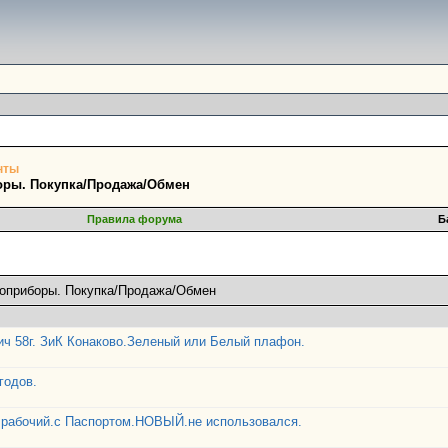
нты
оры. Покупка/Продажа/Обмен
Правила форума
Б
роприборы. Покупка/Продажа/Обмен
ич 58г. ЗиК Конаково.Зеленый или Белый плафон.
годов.
.рабочий.с Паспортом.НОВЫЙ.не использовался.