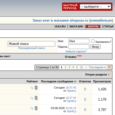
БЫСТРЫЙ
ПЕРЕХОД
Заказ книг в магазине shopuuu.ru (кликабельно)
|
|
|
|
UUU.RU
МАГАЗИН
ФОРУМ
СТАТЬИ
Имя
Запомнить?
Пароль
Расширенный поиск
Забыли пароль?
new
ан-лист
Отзывы
Страница 1 из 50
1
2
3
4
5
11
>
Последняя
»
Опции раздела
Рейтинг
Последнее сообщение
Ответов
Просмотров
Сегодня
19:37:40
0
1,426
от
Spotti
Сегодня
19:37:34
0
1,179
от
Spotti
03.08.2026
19:46:15
0
3,797
от
Spotti