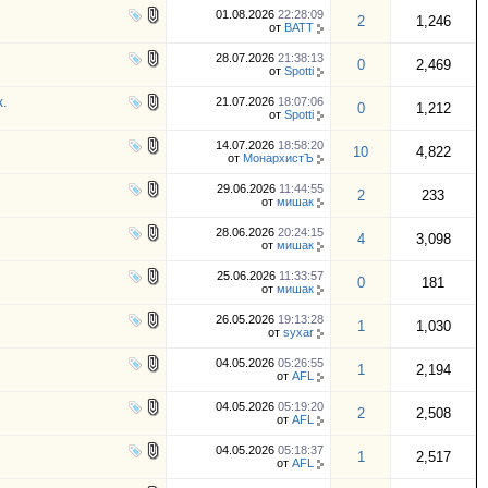
01.08.2026
22:28:09
2
1,246
от
BATT
28.07.2026
21:38:13
0
2,469
от
Spotti
.
21.07.2026
18:07:06
0
1,212
от
Spotti
14.07.2026
18:58:20
10
4,822
от
МонархистЪ
29.06.2026
11:44:55
2
233
от
мишак
28.06.2026
20:24:15
4
3,098
от
мишак
25.06.2026
11:33:57
0
181
от
мишак
26.05.2026
19:13:28
1
1,030
от
syxar
04.05.2026
05:26:55
1
2,194
от
AFL
04.05.2026
05:19:20
2
2,508
от
AFL
04.05.2026
05:18:37
1
2,517
от
AFL