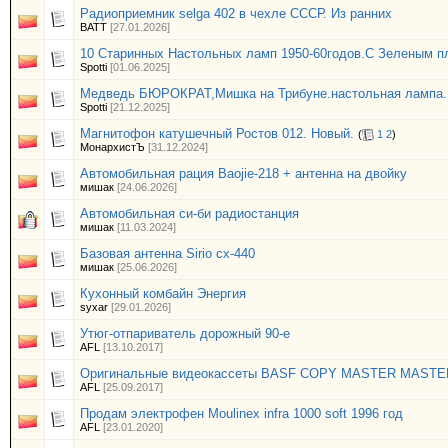
Радиоприемник selga 402 в чехле СССР. Из ранних
BATT
[27.01.2026]
10 Старинных Настольных ламп 1950-60годов.С Зеленым 
Spotti
[01.06.2025]
Медведь БЮРОКРАТ,Мишка на Трибуне.настольная лампа.
Spotti
[21.12.2025]
Магнитофон катушечный Ростов 012. Новый.
(
1
2
)
МонархистЪ
[31.12.2024]
Автомобильная рация Baojie-218 + антенна на двойку
мишак
[24.06.2026]
Автомобильная си-би радиостанция
мишак
[11.03.2024]
Базовая антенна Sirio cx-440
мишак
[25.06.2026]
Кухонный комбайн Энергия
syxar
[29.01.2026]
Утюг-отпариватель дорожный 90-е
AFL
[13.10.2017]
Оригинальные видеокассеты BASF COPY MASTER MASTER
AFL
[25.09.2017]
Продам электрофен Moulinex infra 1000 soft 1996 год
AFL
[23.01.2020]