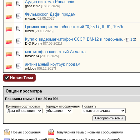
Аудио система Panasonic
gans1992
[18.08.2024]
Фильмоскоп Дэфи продам
мишак
[02.05.2025]
Громкоговоритель абонентский "0,25-ГД-III-6", 1959г
ruzed
[21.01.2026]
Куплю видеомагнитофон СССР, ВМ-12 и подобные.
(
1
2
)
DIO Ronny
[07.06.2021]
магнитофон кассетный Атланта
torsion74
[20.03.2025]
антикварный ноутбук продам
wildboy
[06.12.2017]
Опции просмотра
Показаны темы с 1 по 20 из 994
Критерий сортировки
Порядок отображения
Показать
Новые сообщения
Популярная тема с новыми сообщениями
Нет новых сообщений
Популярная тема без новых сообщений