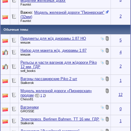
моделей железных дорог
Faunist
Важно:
Модель железной дороги "Пионерская"
2
(32мм)
Faunist
Обычные темы
Предметы для ж/д диорамы 1:87 HO
5
мишак
Набор для макета ж/д, диорамы 1:87
4
мишак
Рельсы и части вагонов для ж/дороги Piko
2
12 мм, ГДР
sell_books
Вагоны пассажирские Piko 2 шт
1
Stalkerok
Модель железной дороги «Пионерская»
12
продам
(
1
2
)
Chess81
Вагончики
0
GROSSE
Электровоз. Berlinen Bahnen. TT 16 мм. ГДР.
1
Stalkerok