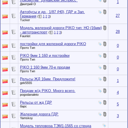
Локомотив "Дунайский экспресс"
1
Дмитрий О
Автобусы и др., 1/87 (Н0), ГДР и Зап.
27
Германия
(
1
2
3
)
Tucker
Модель железной дороги PIKO тип: НО (16мм)
28
- автотранспорт
(
1
2
3
)
Faunist
постройки для железной дороги PIKO
0
Прото Тип
PIKO 9мм 1:160 и постройки
0
Прото Тип
PIKO 1:160 9мм 70-е продам
0
Прото Тип
Рельсы ЖД 16мм. Предложите!
1
gek5555
Продам ж/д PIKO. Много всего.
4
pogodanaleto
Рельсы от жд ГДР
5
барс
Железная дорога ГДР.
3
Yamskoy
Модель тепловоза ТЭМ1-1565 со стенда