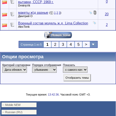
0
вытавки, СССР, 1969 г.
DmitriyVit
макеты ж\д разные
(
1
2
3
)
20
Дмитрий О
Военный состав модель ж.д. Lima Collection
2
AlexTenk
1
2
3
4
5
>
Страница 1 из 5
Опции просмотра
Критерий сортировки
Порядок отображения
Показать
Текущее время:
13:42:36
. Часовой пояс GMT +3.