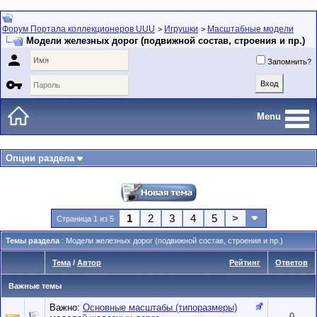
Форум Портала коллекционеров UUU
Игрушки
Масштабные модели
>
>
Модели железных дорог (подвижной состав, строения и пр.)

Запомнить?

Menu
Опции раздела
1
2
3
4
5
>
Страница 1 из 5
Темы раздела
: Модели железных дорог (подвижной состав, строения и пр.)
Тема
/
Автор
Рейтинг
Ответов
Важные темы
Важно:
Основные масштабы (типоразмеры)
0