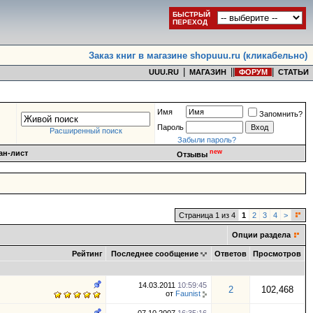
БЫСТРЫЙ
ПЕРЕХОД
Заказ книг в магазине shopuuu.ru (кликабельно)
|
|
|
|
UUU.RU
МАГАЗИН
ФОРУМ
СТАТЬИ
Имя
Запомнить?
Пароль
Расширенный поиск
Забыли пароль?
new
ан-лист
Отзывы
Страница 1 из 4
1
2
3
4
>
Опции раздела
Рейтинг
Последнее сообщение
Ответов
Просмотров
14.03.2011
10:59:45
2
102,468
от
Faunist