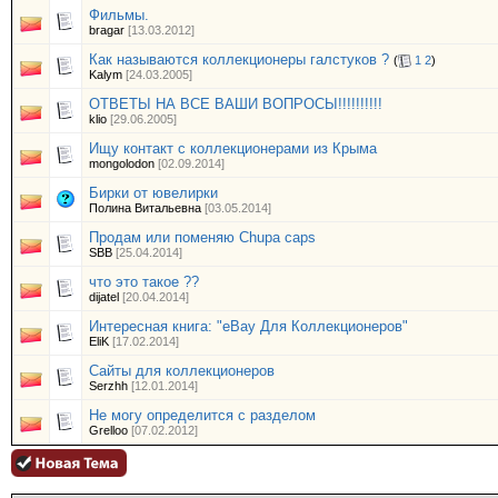
Фильмы.
bragar
[13.03.2012]
Как называются коллекционеры галстуков ?
(
1
2
)
Kalym
[24.03.2005]
ОТВЕТЫ НА ВСЕ ВАШИ ВОПРОСЫ!!!!!!!!!!
klio
[29.06.2005]
Ищу контакт с коллекционерами из Крыма
mongolodon
[02.09.2014]
Бирки от ювелирки
Полина Витальевна
[03.05.2014]
Продам или поменяю Chupa caps
SBB
[25.04.2014]
что это такое ??
dijatel
[20.04.2014]
Интересная книга: "eBay Для Коллекционеров"
EliK
[17.02.2014]
Сайты для коллекционеров
Serzhh
[12.01.2014]
Не могу определится с разделом
Grelloo
[07.02.2012]