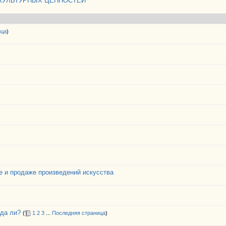
 КУЛЬТУРНЫХ ЦЕННОСТЕЙ"
ица
)
е и продаже произведений искусства
вда ли?
(
1
2
3
...
Последняя страница
)