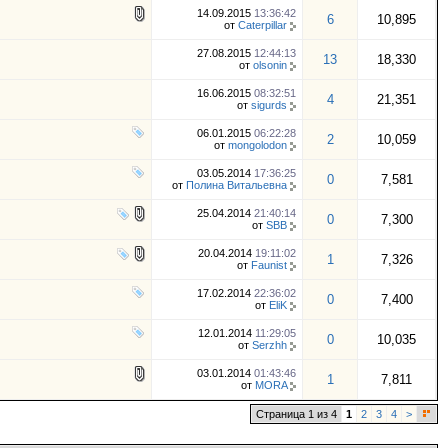
14.09.2015
13:36:42
6
10,895
от
Caterpillar
27.08.2015
12:44:13
13
18,330
от
olsonin
16.06.2015
08:32:51
4
21,351
от
sigurds
06.01.2015
06:22:28
2
10,059
от
mongolodon
03.05.2014
17:36:25
0
7,581
от
Полина Витальевна
25.04.2014
21:40:14
0
7,300
от
SBB
20.04.2014
19:11:02
1
7,326
от
Faunist
17.02.2014
22:36:02
0
7,400
от
EliK
12.01.2014
11:29:05
0
10,035
от
Serzhh
03.01.2014
01:43:46
1
7,811
от
MORA
Страница 1 из 4
1
2
3
4
>