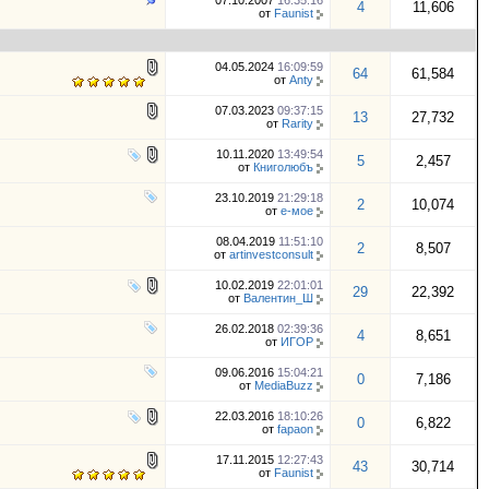
07.10.2007
16:35:16
4
11,606
от
Faunist
04.05.2024
16:09:59
64
61,584
от
Anty
07.03.2023
09:37:15
13
27,732
от
Rarity
10.11.2020
13:49:54
5
2,457
от
Книголюбъ
23.10.2019
21:29:18
2
10,074
от
е-мое
08.04.2019
11:51:10
2
8,507
от
artinvestconsult
10.02.2019
22:01:01
29
22,392
от
Валентин_Ш
26.02.2018
02:39:36
4
8,651
от
ИГOР
09.06.2016
15:04:21
0
7,186
от
MediaBuzz
22.03.2016
18:10:26
0
6,822
от
fapaon
17.11.2015
12:27:43
43
30,714
от
Faunist