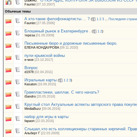
Важно:
"О ПОРЯДКЕ КОНТРОЛЯ ЗА ВЫВОЗОМ ИЗ СССР
Faunist
[07.10.2007]
Обычные темы
А кто-такие филофонкартисты ... ?
(
1
2
3
...
Последняя стран
Faunist
[27.05.2006]
Блошиный рынок в Екатеринбурге .
(
1
2
)
тереза
[01.09.2009]
Письменные бюро и дорожные письменные бюро.
ЕЛЕНА КОНДАУРОВА
[09.11.2020]
пули крымской войны
е-мое
[23.10.2017]
Вопрос
d1978
[02.04.2011]
Игральные карты
(
1
2
3
)
Kasaton
[16.09.2015]
Грампластинки, шеллак. С чего начать?
iSandro
[20.05.2016]
Круглый стол Актуальные аспекты авторского права покупк
MediaBuzz
[09.06.2016]
набор для игры в карты
fapaon
[22.03.2016]
Слышал,что есть коллекционеры старинных кирпичей. Пра
Альберт Г
[22.03.2009]