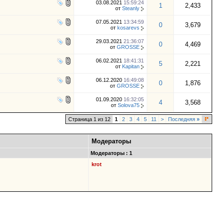
03.08.2021
15:59:24
1
2,433
от
Steanly
07.05.2021
13:34:59
0
3,679
от
kosarevs
29.03.2021
21:36:07
0
4,469
от
GROSSE
06.02.2021
18:41:31
5
2,221
от
Kapitan
06.12.2020
16:49:08
0
1,876
от
GROSSE
01.09.2020
16:32:05
4
3,568
от
Solova75
Страница 1 из 12
1
2
3
4
5
11
>
Последняя
»
Модераторы
Модераторы : 1
krot