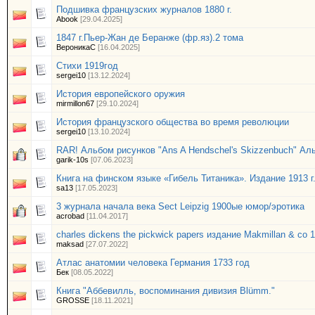
Подшивка французских журналов 1880 г.
Abook
[29.04.2025]
1847 г.Пьер-Жан де Беранже (фр.яз).2 тома
ВероникаС
[16.04.2025]
Стихи 1919год
sergei10
[13.12.2024]
История европейского оружия
mirmillon67
[29.10.2024]
История французского общества во время революции
sergei10
[13.10.2024]
RAR! Альбом рисунков "Ans A Hendschel's Skizzenbuch" Ал
garik-10s
[07.06.2023]
Книга на финском языке «Гибель Титаника». Издание 1913 г
sa13
[17.05.2023]
3 журнала начала века Sect Leipzig 1900ые юмор/эротика
acrobad
[11.04.2017]
charles dickens the pickwick papers издание Makmillan & co 
maksad
[27.07.2022]
Атлас анатомии человека Германия 1733 год
Бек
[08.05.2022]
Книга "Аббевилль, воспоминания дивизия Blümm."
GROSSE
[18.11.2021]