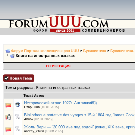
Форум Портала коллекционеров UUU
>
Букинистика
>
Букинистика.
Книги на иностранных языках
РЕГИСТРАЦИЯ
Темы раздела
: Книги на иностранных языках
Тема
/
Автор
Исторический атлас 1927г. Англицкий!))
Старшина
[10.01.2015]
Bibliotheque portative des vyages т.15-й 1804 год James Coo
Abook
[02.01.2026]
Жюль Верн — “20 000 лье под водой” (конец XIX века, ориг
andrey_chirin
[18.08.2025]