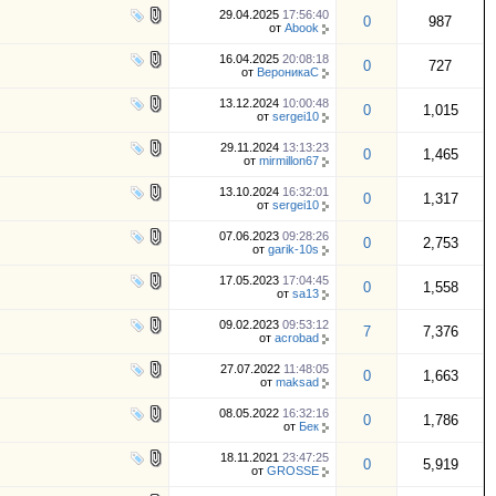
29.04.2025
17:56:40
0
987
от
Abook
16.04.2025
20:08:18
0
727
от
ВероникаС
13.12.2024
10:00:48
0
1,015
от
sergei10
29.11.2024
13:13:23
0
1,465
от
mirmillon67
13.10.2024
16:32:01
0
1,317
от
sergei10
07.06.2023
09:28:26
0
2,753
от
garik-10s
17.05.2023
17:04:45
0
1,558
от
sa13
09.02.2023
09:53:12
7
7,376
от
acrobad
27.07.2022
11:48:05
0
1,663
от
maksad
08.05.2022
16:32:16
0
1,786
от
Бек
18.11.2021
23:47:25
0
5,919
от
GROSSE