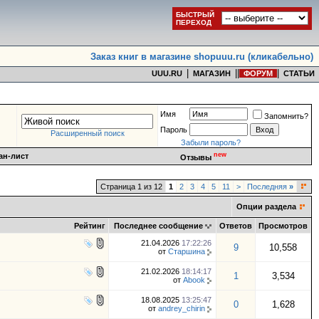
БЫСТРЫЙ
ПЕРЕХОД
Заказ книг в магазине shopuuu.ru (кликабельно)
|
|
|
|
UUU.RU
МАГАЗИН
ФОРУМ
СТАТЬИ
Имя
Запомнить?
Пароль
Расширенный поиск
Забыли пароль?
new
ан-лист
Отзывы
Страница 1 из 12
1
2
3
4
5
11
>
Последняя
»
Опции раздела
Рейтинг
Последнее сообщение
Ответов
Просмотров
21.04.2026
17:22:26
9
10,558
от
Старшина
21.02.2026
18:14:17
1
3,534
от
Abook
18.08.2025
13:25:47
0
1,628
от
andrey_chirin