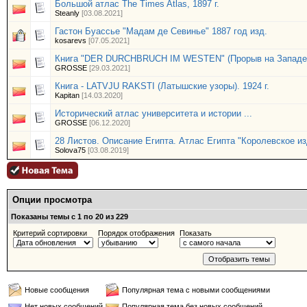
Большой атлас The Times Atlas, 1897 г.
Steanly
[03.08.2021]
Гастон Буассье "Мадам де Севинье" 1887 год изд.
kosarevs
[07.05.2021]
Книга "DER DURCHBRUCH IM WESTEN" (Прорыв на Западе
GROSSE
[29.03.2021]
Книга - LATVJU RAKSTI (Латышские узоры). 1924 г.
Kapitan
[14.03.2020]
Исторический атлас университета и истории ...
GROSSE
[06.12.2020]
28 Листов. Описание Египта. Атлас Египта "Королевское из
Solova75
[03.08.2019]
Опции просмотра
Показаны темы с 1 по 20 из 229
Критерий сортировки
Порядок отображения
Показать
Новые сообщения
Популярная тема с новыми сообщениями
Нет новых сообщений
Популярная тема без новых сообщений