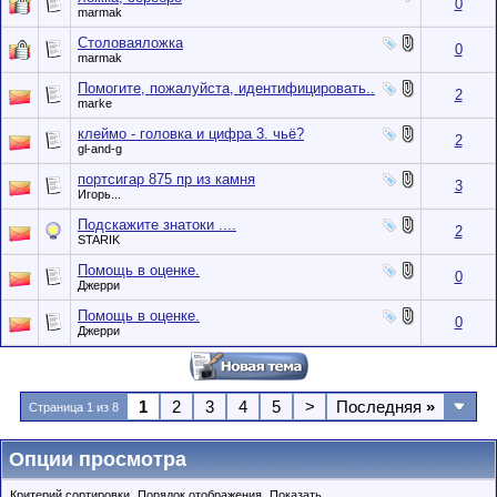
0
marmak
Столоваяложка
0
marmak
Помогите, пожалуйста, идентифицировать..
2
marke
клеймо - головка и цифра 3. чьё?
2
gl-and-g
портсигар 875 пр из камня
3
Игорь...
Подскажите знатоки ....
2
STARIK
Помощь в оценке.
0
Джерри
Помощь в оценке.
0
Джерри
1
2
3
4
5
>
Последняя
»
Страница 1 из 8
Опции просмотра
Критерий сортировки
Порядок отображения
Показать