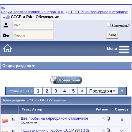
Форум Портала коллекционеров UUU
СЕРЕБРО интерьерное и столовое
>
СССР и РФ : Обсуждение

Запомнить?

Menu
Опции раздела
1
2
3
4
5
>
Последняя
»
Страница 1 из 8
Темы раздела
: СССР и РФ : Обсуждение
Тема
/
Автор
Рейтинг
Ответов
Две пробы на серебряном стаканчике
4
Евдокимка
Подстаканник с гербом CCCP
(
1
2
3
)