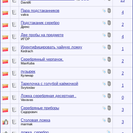
25
David6
Пара подстаканников
4
valva
Подстаканик серебро
2
Дрекс
Две пробы на предмете
4
ИГOР
Идентифицировать чайную ложку
1
Kedrach
Серебрянный черпачок.
2
MaxKuba
пузырек
2
Кулинар
Тарелочка с голубой каёмочкой
1
Svytoslav
Ложка серебряная десертная .
0
Vavavas
Серебряные приборы
3
Сидорович
Столовая ложка
3
marmak
ложка, серебро