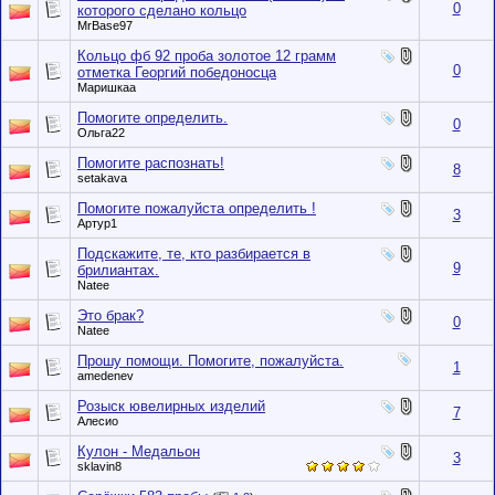
0
которого сделано кольцо
MrBase97
Кольцо фб 92 проба золотое 12 грамм
0
отметка Георгий победоносца
Маришкаа
Помогите определить.
0
Ольга22
Помогите распознать!
8
setakava
Помогите пожалуйста определить !
3
Артур1
Подскажите, те, кто разбирается в
9
брилиантах.
Natee
Это брак?
0
Natee
Прошу помощи. Помогите, пожалуйста.
1
amedenev
Розыск ювелирных изделий
7
Алесио
Кулон - Медальон
3
sklavin8