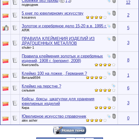
Серёжки 583 пробы
(
1
2
)
12
подводник
5 книг по ювелирному искусству
2
kosarevs
Золотое и серебряное дело 15-20 в.в. 1995 г.
5
АЯЖ
ПРАВИЛА КЛЕЙМЕНИЯ ИЗДЕЛИЙ ИЗ
3
ДРАГОЦЕННЫХ МЕТАЛЛОВ
shuler-1
Правила клеймения золотых и серебряных
8
издений, 1908 г. (репринт, 2008)
Книголюбъ
Клеймо 100 на ложке , Германия ?
1
Виталий594
Клеймо на перстне.?
6
сильвия
Кейсы, боксы, шкатулки для хранения
3
ювелирных изделий
Кира
Ювелирное искусство справочник
0
alex asher