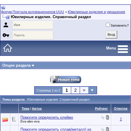
Форум Портала коллекционеров UUU
Ювелирные изделия и украшения
>
Ювелирные изделия. Справочный раздел

Запомнить?

Menu
Опции раздела
1
2
>
Страница 1 из 2
Темы раздела
: Ювелирные изделия. Справочный раздел
Тема
/
Автор
Рейтинг
Ответов
Помогите определить клеймо
1
Eva-alex-eva
Помогите определить сплав(металл) из