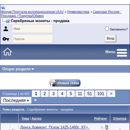
Форум Портала коллекционеров UUU
Нумизматика
Царская Россия :
>
>
Продажа / Покупка/Обмен
Серебряные монеты - продажа

Запомнить?

Menu
Опции раздела
1
2
3
4
5
11
51
101
>
Страница 1 из 407
Последняя
»
Темы раздела
: Серебряные монеты - продажа
Тема
/
Автор
Рейтинг
Ответов
Денга Довмонт. Псков 1425-1460г. ХF+.