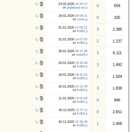
24.03.2026
16:26:47
0
658
от
дядюшка ау
19.02.2026
00:08:31
0
326
от
Leom
31.01.2026
14:09:21
3
2,385
от
frol50
31.01.2026
14:07:53
2
1,237
от
frol50
26.01.2026
08:31:38
3
6,111
от
unwell
20.01.2026
19:40:48
3
1,492
от
frol50
18.01.2026
18:30:32
1
1,504
от
frol50
16.01.2026
16:13:49
3
1,838
от
frol50
11.01.2026
14:00:49
0
946
от
frol50
30.12.2025
22:37:11
0
2,651
от
frol50
30.12.2025
22:36:36
1
2,408
от
frol50