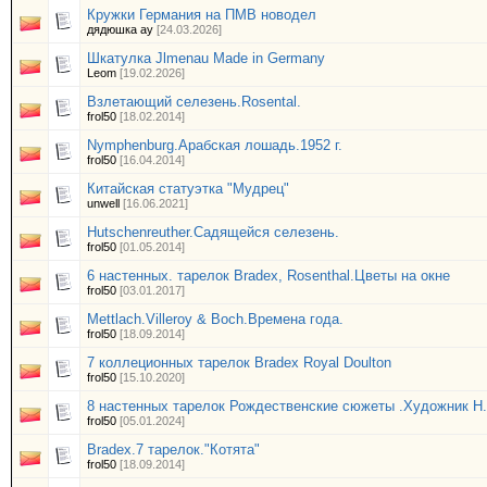
Кружки Германия на ПМВ новодел
дядюшка ау
[24.03.2026]
Шкатулка Jlmenau Made in Germany
Leom
[19.02.2026]
Взлетающий селезень.Rosental.
frol50
[18.02.2014]
Nymphenburg.Арабская лошадь.1952 г.
frol50
[16.04.2014]
Китайская статуэтка "Мудрец"
unwell
[16.06.2021]
Hutschenreuther.Садящейся селезень.
frol50
[01.05.2014]
6 настенных. тарелок Bradex, Rosenthal.Цветы на окне
frol50
[03.01.2017]
Mettlach.Villeroy & Boch.Времена года.
frol50
[18.09.2014]
7 коллеционных тарелoк Bradex Royal Doulton
frol50
[15.10.2020]
8 настенных тарелок Рождественские сюжеты .Художник H.
frol50
[05.01.2024]
Bradex.7 тарелок."Котята"
frol50
[18.09.2014]