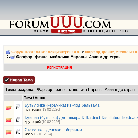
Форум Портала коллекционеров UUU
>
Фарфор, фаянс, стекло и т.п.
Фарфор, фаянс, майолика Европы, Азии и др.стран
РЕГИСТРАЦИЯ
Темы раздела
: Фарфор, фаянс, майолика Европы, Азии и др.стран
Тема
/
Автор
Бутылочка (керамика) из -под бальзама.
Крутецкий
[19.02.2026]
Кувшин (бутылка) для ликёра D.Bardinet Distillateur Bordea
Крутецкий
[19.02.2026]
Статуэтка. Девочка с борзыми
lasso
[02.01.2024]