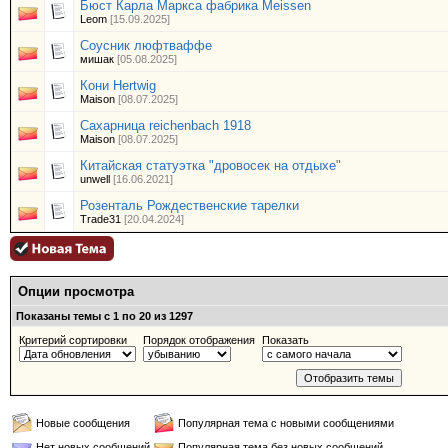
Бюст Карла Маркса фабрика Meissen
Leom
[15.09.2025]
Соусник люфтваффе
мишак
[05.08.2025]
Кони Hertwig
Maison
[08.07.2025]
Сахарница reichenbach 1918
Maison
[08.07.2025]
Китайская статуэтка "дровосек на отдыхе"
unwell
[16.06.2021]
Розенталь Рождественские тарелки
Trade31
[20.04.2024]
Опции просмотра
Показаны темы с 1 по 20 из 1297
Критерий сортировки
Порядок отображения
Показать
Новые сообщения
Популярная тема с новыми сообщениями
Нет новых сообщений
Популярная тема без новых сообщений