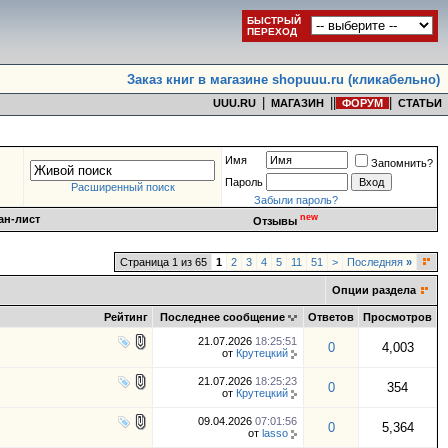
БЫСТРЫЙ
ПЕРЕХОД
Заказ книг в магазине shopuuu.ru (кликабельно)
|
|
|
|
UUU.RU
МАГАЗИН
ФОРУМ
СТАТЬИ
Имя
Запомнить?
Пароль
Расширенный поиск
Забыли пароль?
new
ан-лист
Отзывы
Страница 1 из 65
1
2
3
4
5
11
51
>
Последняя
»
Опции раздела
Рейтинг
Последнее сообщение
Ответов
Просмотров
21.07.2026
18:25:51
0
4,003
от
Крутецкий
21.07.2026
18:25:23
0
354
от
Крутецкий
09.04.2026
07:01:56
0
5,364
от
lasso