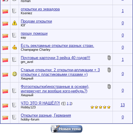
nsman
открытки из эквадора
1
Kseniez
Продам открытки
0
ЮГ
прошу помощи
0
eay
Есть рекламные открытки разных стран.
0
Champagne Charley
Почтовые карточки 3 рейха 40 годов!!!
1
gm_avel
Старые открытки: 2 открытки-апликации + 3
0
открытки с пластиковыми глазами =)
Хищный
Фотооткрытки(иностранные в основе),
0
интересует ли вообще кого-нибудь?)
Хищный
ЧТО ЭТО Я НАШЁЛ?!
(
1
2
)
13
Hobby123
Открытки разные, Германия
0
hobby-forum