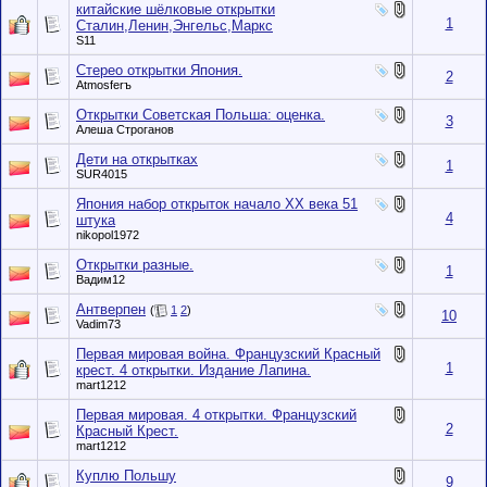
китайские шёлковые открытки
1
Сталин,Ленин,Энгельс,Маркс
S11
Стерео открытки Япония.
2
Atmosferъ
Открытки Советская Польша: оценка.
3
Алеша Строганов
Дети на открытках
1
SUR4015
Япония набор открыток начало XX века 51
4
штука
nikopol1972
Открытки разные.
1
Вадим12
Антверпен
(
1
2
)
10
Vadim73
Первая мировая война. Французский Красный
1
крест. 4 открытки. Издание Лапина.
mart1212
Первая мировая. 4 открытки. Французский
2
Красный Крест.
mart1212
Куплю Польшу
9