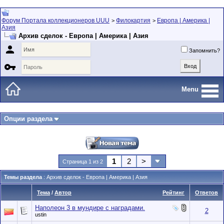
Форум Портала коллекционеров UUU
Филокартия
Европа | Америка |
>
>
Азия
Архив сделок - Европа | Америка | Азия

Запомнить?

Menu
Опции раздела
1
2
>
Страница 1 из 2
Темы раздела
: Архив сделок - Европа | Америка | Азия
Тема
/
Автор
Рейтинг
Ответов
Наполеон 3 в мундире с наградами.
2
ustin