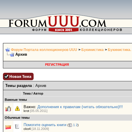
Форум Портала коллекционеров UUU
>
Букинистика
>
Букинистика.
Архив
РЕГИСТРАЦИЯ
Темы раздела
: Архив
Тема
/
Автор
Важные темы
Важно:
Дополнения к правилам (читать обязательно)!!!
krot
[05.05.2011]
Обычные темы
Помогите оценить книги
(
1
2
)
cko4
[18.11.2009]