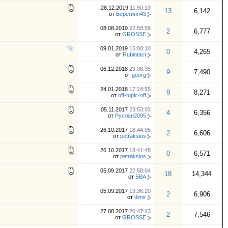
28.12.2019
11:50:13
13
6,142
от
Берегиня43
08.08.2019
22:58:58
2
6,777
от
GROSSE
09.01.2019
15:00:10
0
4,265
от
Rubintact
06.12.2018
23:06:35
9
7,490
от
georg
24.01.2018
17:24:55
9
8,271
от
off-topic-off
05.11.2017
23:53:03
4
6,356
от
Руслан2095
26.10.2017
18:44:05
2
6,606
от
petraksios
26.10.2017
18:41:48
0
6,571
от
petraksios
05.09.2017
22:58:04
18
14,344
от
БВА
05.09.2017
19:36:20
2
6,906
от
dimir
27.08.2017
20:47:13
2
7,546
от
GROSSE