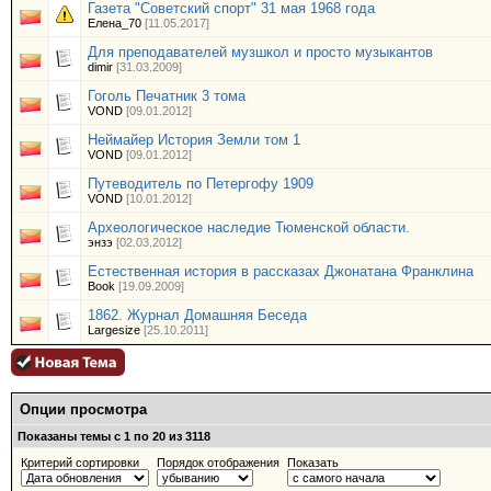
Газета "Советский спорт" 31 мая 1968 года
Елена_70
[11.05.2017]
Для преподавателей музшкол и просто музыкантов
dimir
[31.03.2009]
Гоголь Печатник 3 тома
VOND
[09.01.2012]
Неймайер История Земли том 1
VOND
[09.01.2012]
Путеводитель по Петергофу 1909
VOND
[10.01.2012]
Археологическое наследие Тюменской области.
энзэ
[02.03.2012]
Естественная история в рассказах Джонатана Франклина
Book
[19.09.2009]
1862. Журнал Домашняя Беседа
Largesize
[25.10.2011]
Опции просмотра
Показаны темы с 1 по 20 из 3118
Критерий сортировки
Порядок отображения
Показать