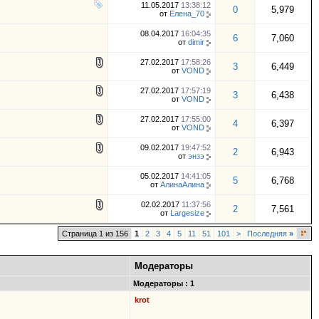
11.05.2017
13:38:12
0
5,979
от
Елена_70
08.04.2017
16:04:35
6
7,060
от
dimir
27.02.2017
17:58:26
3
6,449
от
VOND
27.02.2017
17:57:19
3
6,438
от
VOND
27.02.2017
17:55:00
4
6,397
от
VOND
09.02.2017
19:47:52
2
6,943
от
энзэ
05.02.2017
14:41:05
5
6,768
от
АлинаАлина
02.02.2017
11:37:56
2
7,561
от
Largesize
Страница 1 из 156
1
2
3
4
5
11
51
101
>
Последняя
»
Модераторы
Модераторы : 1
krot