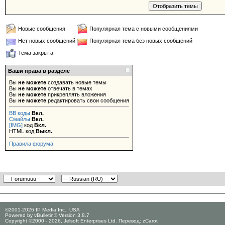
Новые сообщения
Популярная тема с новыми сообщениями
Нет новых сообщений
Популярная тема без новых сообщений
Тема закрыта
Ваши права в разделе
Вы
не можете
создавать новые темы
Вы
не можете
отвечать в темах
Вы
не можете
прикреплять вложения
Вы
не можете
редактировать свои сообщения
BB коды
Вкл.
Смайлы
Вкл.
[IMG]
код
Вкл.
HTML код
Выкл.
Правила форума
©2001-2026 IP Media Inc., USA
Powered by vBulletin® Version 3.8.7
Copyright ©2000 - 2026, Jelsoft Enterprises Ltd. Перевод:
zCarot