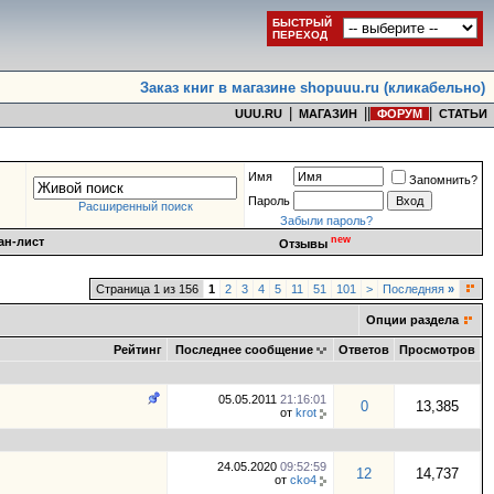
БЫСТРЫЙ
ПЕРЕХОД
Заказ книг в магазине shopuuu.ru (кликабельно)
|
|
|
|
UUU.RU
МАГАЗИН
ФОРУМ
СТАТЬИ
Имя
Запомнить?
Пароль
Расширенный поиск
Забыли пароль?
new
ан-лист
Отзывы
Страница 1 из 156
1
2
3
4
5
11
51
101
>
Последняя
»
Опции раздела
Рейтинг
Последнее сообщение
Ответов
Просмотров
05.05.2011
21:16:01
0
13,385
от
krot
24.05.2020
09:52:59
12
14,737
от
cko4