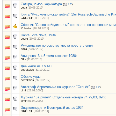
Сатира, юмор, карикатура
(
1
2
)
Lepa
[10.08.2010]
Книга "Русско-японская война" (Der Russisch-Japanische Kri
GROSSE
[11.12.2011]
Сборник "Слово победителям" составлен на основании ме
Rubintact
[09.01.2019]
Dante. Vita Nova, 1934
georg
[20.03.2010]
Руководство по осмотру места преступления
Лака
[23.02.2012]
Авиценна. 3,4,5 тома ташкент 1980г.
OLa
[11.05.2010]
Две книги из ХМАО
petraksios
[31.10.2012]
Обские угры
petraksios
[26.10.2017]
Автограф Абрамовича на журнале "Огонёк"
(
1
2
)
dimir
[22.02.2008]
Журнал "За рулём" Отдельные номера 74,79,83, 89г.г.
dimir
[01.04.2009]
Энциклопедия и Всемирный атлас 1934
GROSSE
[16.03.2011]