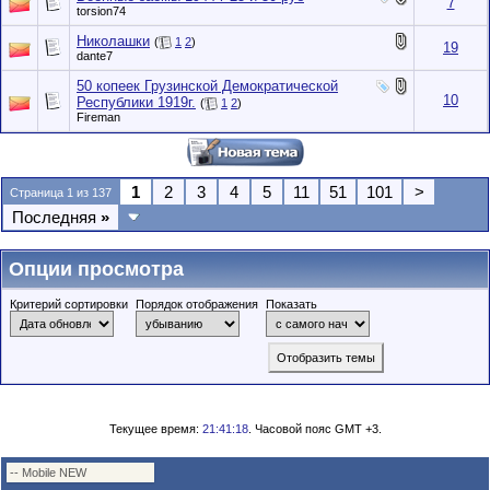
7
torsion74
Николашки
(
1
2
)
19
dante7
50 копеек Грузинской Демократической
10
Республики 1919г.
(
1
2
)
Fireman
1
2
3
4
5
11
51
101
>
Страница 1 из 137
Последняя
»
Опции просмотра
Критерий сортировки
Порядок отображения
Показать
Текущее время:
21:41:18
. Часовой пояс GMT +3.