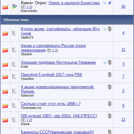
Важно: Опрос:
Опрос в разделе Бонистика
16
(
1
2
)
Книголюбъ
Обычные темы
Куплю акции, сертификаты, облигации 90-х
4
годов
Vadim73
Акции и сертификаты России эпохи
11
приватизации
(
1
2
)
Shedrin
Хорошие подборки Нотгельдов Германии
3
krais
Оренбург,5 рублей 1917 года,РВК
7
Уралбон
4 акции дореволюционных предприятий.
2
Редкие.
Solstrom
Сколько стоит этот рупь 1898 г.?
6
Пилигрим.rus
500 рублей 1997г. обр.2001г. UNC(ПРЕСС)
11
(
1
2
)
Danai
Банкноты СССР(банковская упаковка)!!!