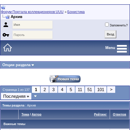
Форум Портала коллекционеров UUU
Бонистика
>
Архив

Запомнить?

Menu
Опции раздела
1
2
3
4
5
11
51
101
>
Страница 1 из 137
Последняя
»
Темы раздела
: Архив
Тема
/
Автор
Рейтинг
Ответов
Важные темы