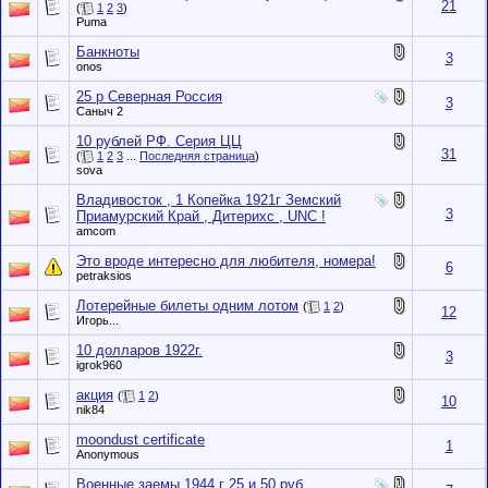
21
(
1
2
3
)
Puma
Банкноты
3
onos
25 р Северная Россия
3
Саныч 2
10 рублей РФ. Серия ЦЦ
31
(
1
2
3
...
Последняя страница
)
sova
Владивосток , 1 Копейка 1921г Земский
3
Приамурский Край , Дитерихс , UNC !
amcom
Это вроде интересно для любителя, номера!
6
petraksios
Лотерейные билеты одним лотом
(
1
2
)
12
Игорь...
10 долларов 1922г.
3
igrok960
акция
(
1
2
)
10
nik84
moondust certificate
1
Anonymous
Военные заемы 1944 г 25 и 50 руб