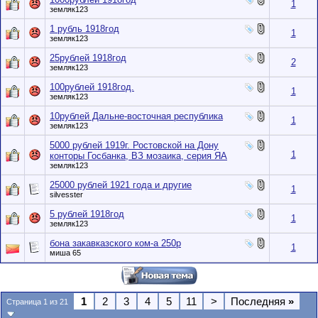
1
земляк123
1 рубль 1918год
1
земляк123
25рублей 1918год
2
земляк123
100рублей 1918год.
1
земляк123
10рублей Дальне-восточная республика
1
земляк123
5000 рублей 1919г. Ростовской на Дону
1
конторы Госбанка, ВЗ мозаика, серия ЯА
земляк123
25000 рублей 1921 года и другие
1
silvesster
5 рублей 1918год
1
земляк123
бона закавказского ком-а 250р
1
миша 65
1
2
3
4
5
11
>
Последняя
»
Страница 1 из 21