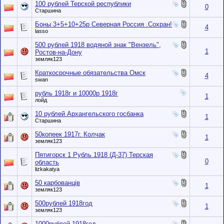
100 рублей Терской республики
0
Старшина
Боны 3+5+10+25р Северная Россия .Сохран!
4
lasso
500 рублей 1918 водяной знак "Вензель",
1
Ростов-на-Дону
земляк123
Краткосрочные обязательства Омск
4
swan
рубль 1918г и 10000р 1918г
1
лойд
10 рублей Архангельского госбанка
1
Старшина
50копеек 1917г. Колчак
1
земляк123
Пятигорск 1 Рубль 1918 (Д-37) Терская
0
область
lizkakatya
50 карбованцiв
1
земляк123
500рублей 1918год
1
земляк123
1000рублей 1918год