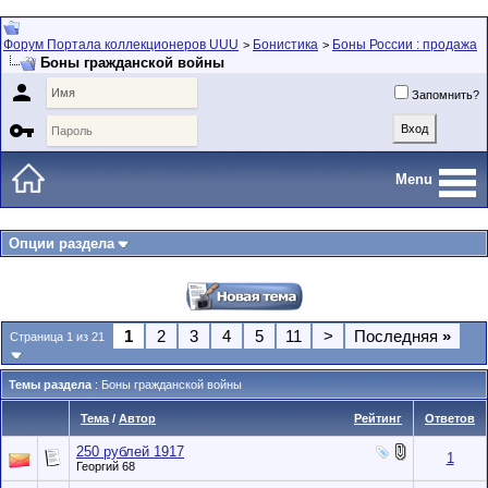
Форум Портала коллекционеров UUU
Бонистика
Боны России : продажа
>
>
Боны гражданской войны

Запомнить?

Menu
Опции раздела
1
2
3
4
5
11
>
Последняя
»
Страница 1 из 21
Темы раздела
: Боны гражданской войны
Тема
/
Автор
Рейтинг
Ответов
250 рублей 1917
1
Георгий 68